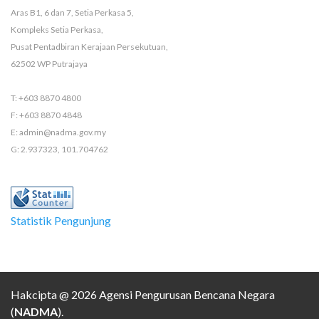
Aras B1, 6 dan 7, Setia Perkasa 5,
Kompleks Setia Perkasa,
Pusat Pentadbiran Kerajaan Persekutuan,
62502 WP Putrajaya
T: +603 8870 4800
F: +603 8870 4848
E: admin@nadma.gov.my
G: 2.937323, 101.704762
Statistik Pengunjung
Hakcipta @ 2026 Agensi Pengurusan Bencana Negara
(
NADMA
).