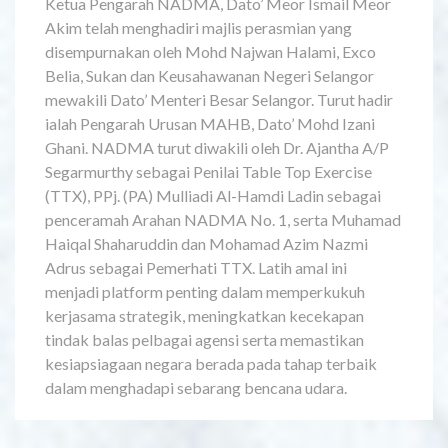
Ketua Pengarah NADMA, Dato’ Meor Ismail Meor
Akim telah menghadiri majlis perasmian yang
disempurnakan oleh Mohd Najwan Halami, Exco
Belia, Sukan dan Keusahawanan Negeri Selangor
mewakili Dato’ Menteri Besar Selangor. Turut hadir
ialah Pengarah Urusan MAHB, Dato’ Mohd Izani
Ghani. NADMA turut diwakili oleh Dr. Ajantha A/P
Segarmurthy sebagai Penilai Table Top Exercise
(TTX), PPj. (PA) Mulliadi Al-Hamdi Ladin sebagai
penceramah Arahan NADMA No. 1, serta Muhamad
Haiqal Shaharuddin dan Mohamad Azim Nazmi
Adrus sebagai Pemerhati TTX. Latih amal ini
menjadi platform penting dalam memperkukuh
kerjasama strategik, meningkatkan kecekapan
tindak balas pelbagai agensi serta memastikan
kesiapsiagaan negara berada pada tahap terbaik
dalam menghadapi sebarang bencana udara.