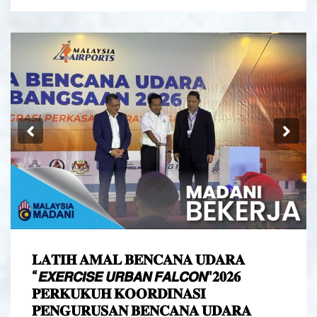
Previous
Ne
𝐋𝐀𝐓𝐈𝐇 𝐀𝐌𝐀𝐋 𝐁𝐄𝐍𝐂𝐀𝐍𝐀 𝐔𝐃𝐀𝐑𝐀
“𝙀𝙓𝙀𝙍𝘾𝙄𝙎𝙀 𝙐𝙍𝘽𝘼𝙉 𝙁𝘼𝙇𝘾𝙊𝙉"𝟐𝟎𝟐𝟔
𝐏𝐄𝐑𝐊𝐔𝐊𝐔𝐇 𝐊𝐎𝐎𝐑𝐃𝐈𝐍𝐀𝐒𝐈
𝐏𝐄𝐍𝐆𝐔𝐑𝐔𝐒𝐀𝐍 𝐁𝐄𝐍𝐂𝐀𝐍𝐀 𝐔𝐃𝐀𝐑𝐀