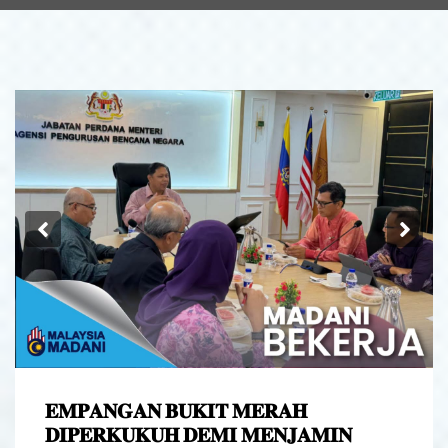
Previous
Ne
𝐄𝐌𝐏𝐀𝐍𝐆𝐀𝐍 𝐁𝐔𝐊𝐈𝐓 𝐌𝐄𝐑𝐀𝐇
𝐃𝐈𝐏𝐄𝐑𝐊𝐔𝐊𝐔𝐇 𝐃𝐄𝐌𝐈 𝐌𝐄𝐍𝐉𝐀𝐌𝐈𝐍