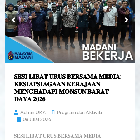
Previous
Ne
𝐒𝐄𝐒𝐈 𝐋𝐈𝐁𝐀𝐓 𝐔𝐑𝐔𝐒 𝐁𝐄𝐑𝐒𝐀𝐌𝐀 𝐌𝐄𝐃𝐈𝐀:
𝐊𝐄𝐒𝐈𝐀𝐏𝐒𝐈𝐀𝐆𝐀𝐀𝐍 𝐊𝐄𝐑𝐀𝐉𝐀𝐀𝐍
𝐌𝐄𝐍𝐆𝐇𝐀𝐃𝐀𝐏𝐈 𝐌𝐎𝐍𝐒𝐔𝐍 𝐁𝐀𝐑𝐀𝐓
𝐃𝐀𝐘𝐀 𝟐𝟎𝟐𝟔
Admin UKK
Program dan Aktiviti
08 Julai 2026
𝐒𝐄𝐒𝐈 𝐋𝐈𝐁𝐀𝐓 𝐔𝐑𝐔𝐒 𝐁𝐄𝐑𝐒𝐀𝐌𝐀 𝐌𝐄𝐃𝐈𝐀: