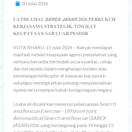
20 Julai 2026
𝐋𝐀𝐓𝐈𝐇 𝐀𝐌𝐀𝐋 𝙎𝘼𝙍𝙀𝙓-𝙅𝘼𝙎𝘼𝙍 𝟐𝟎𝟐𝟔 𝐏𝐄𝐑𝐊𝐔𝐊𝐔𝐇
𝐊𝐄𝐑𝐉𝐀𝐒𝐀𝐌𝐀 𝐒𝐓𝐑𝐀𝐓𝐄𝐆𝐈𝐊, 𝐓𝐈𝐍𝐆𝐊𝐀𝐓
𝐊𝐄𝐔𝐏𝐀𝐘𝐀𝐀𝐍 𝐒𝐀𝐑 𝐋𝐔𝐀𝐑 𝐏𝐄𝐒𝐈𝐒𝐈𝐑
KOTA BHARU, 15 Julai 2026 – Rakyat mendapat
manfaat melalui keupayaan agensi penyelamat yang
sentiasa bersedia bertindak secara pantas, cekap
dan bersepadu dalam menghadapi insiden atau
kemalangan helikopter di kawasan luar pesisir,
sekaligus meningkatkan peluang menyelamatkan
nyawa serta memperkukuh kesiapsiagaan negara.
Usaha ini dizahirkan menerusi pelaksanaan 𝘚𝘦𝘢𝘳𝘤𝘩
𝘢𝘯𝘥 𝘙𝘦𝘴𝘤𝘶𝘦 𝘌𝘹𝘦𝘳𝘤𝘪𝘴𝘦 – 𝘖𝘧𝘧𝘴𝘩𝘰𝘳𝘦 𝘑𝘰𝘪𝘯𝘵
𝘈𝘦𝘳𝘰𝘯𝘢𝘶𝘵𝘪𝘤𝘢𝘭 𝘚𝘦𝘢𝘳𝘤𝘩 𝘢𝘯𝘥 𝘙𝘦𝘴𝘤𝘶𝘦 (𝘚𝘈𝘙𝘌𝘟-
𝘑𝘈𝘚𝘈𝘙)2026 yang berlangsung pada 14 hingga 15