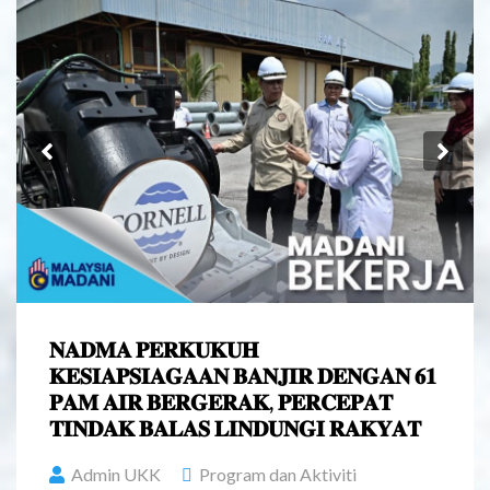
Previous
Ne
𝐍𝐀𝐃𝐌𝐀 𝐏𝐄𝐑𝐊𝐔𝐊𝐔𝐇
𝐊𝐄𝐒𝐈𝐀𝐏𝐒𝐈𝐀𝐆𝐀𝐀𝐍 𝐁𝐀𝐍𝐉𝐈𝐑 𝐃𝐄𝐍𝐆𝐀𝐍 𝟔𝟏
𝐏𝐀𝐌 𝐀𝐈𝐑 𝐁𝐄𝐑𝐆𝐄𝐑𝐀𝐊, 𝐏𝐄𝐑𝐂𝐄𝐏𝐀𝐓
𝐓𝐈𝐍𝐃𝐀𝐊 𝐁𝐀𝐋𝐀𝐒 𝐋𝐈𝐍𝐃𝐔𝐍𝐆𝐈 𝐑𝐀𝐊𝐘𝐀𝐓
Admin UKK
Program dan Aktiviti