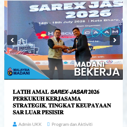
Previous
Ne
𝐋𝐀𝐓𝐈𝐇 𝐀𝐌𝐀𝐋 𝙎𝘼𝙍𝙀𝙓-𝙅𝘼𝙎𝘼𝙍 𝟐𝟎𝟐𝟔
𝐏𝐄𝐑𝐊𝐔𝐊𝐔𝐇 𝐊𝐄𝐑𝐉𝐀𝐒𝐀𝐌𝐀
𝐒𝐓𝐑𝐀𝐓𝐄𝐆𝐈𝐊, 𝐓𝐈𝐍𝐆𝐊𝐀𝐓 𝐊𝐄𝐔𝐏𝐀𝐘𝐀𝐀𝐍
𝐒𝐀𝐑 𝐋𝐔𝐀𝐑 𝐏𝐄𝐒𝐈𝐒𝐈𝐑
Admin UKK
Program dan Aktiviti