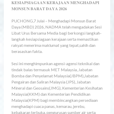
𝐊𝐄𝐒𝐈𝐀𝐏𝐒𝐈𝐀𝐆𝐀𝐀𝐍 𝐊𝐄𝐑𝐀𝐉𝐀𝐀𝐍 𝐌𝐄𝐍𝐆𝐇𝐀𝐃𝐀𝐏𝐈
𝐌𝐎𝐍𝐒𝐔𝐍 𝐁𝐀𝐑𝐀𝐓 𝐃𝐀𝐘𝐀 𝟐𝟎𝟐𝟔
PUCHONG,7 Julai – Menghadapi Monsun Barat
Daya (MBD) 2026, NADMA telah mengadakan Sesi
Libat Urus Bersama Media bagi berkongsi langkah-
langkah kesiapsiagaan kerajaan serta memastikan
rakyat menerima maklumat yang tepat,sahih dan
berasaskan fakta.
Sesi ini menghimpunkan agensi-agensi teknikal dan
tindak balas termasuk MET Malaysia, Jabatan
Bomba dan Penyelamat Malaysia(JBPM),Jabatan
Pengairan dan Saliran Malaysia (JPS), Jabatan
Mineral dan Geosains(JMG), Kementerian Kesihatan
Malaysia(KKM) dan Kementerian Pendidikan
Malaysia(KPM) bagi membincangkan persediaan
menghadapi cuaca panas, kemarau, jerebu,
kebakaran terbuka, pengurusan sumber air serta