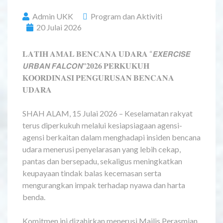
Admin UKK
Program dan Aktiviti
20 Julai 2026
𝐋𝐀𝐓𝐈𝐇 𝐀𝐌𝐀𝐋 𝐁𝐄𝐍𝐂𝐀𝐍𝐀 𝐔𝐃𝐀𝐑𝐀 “𝙀𝙓𝙀𝙍𝘾𝙄𝙎𝙀
𝙐𝙍𝘽𝘼𝙉 𝙁𝘼𝙇𝘾𝙊𝙉"𝟐𝟎𝟐𝟔 𝐏𝐄𝐑𝐊𝐔𝐊𝐔𝐇
𝐊𝐎𝐎𝐑𝐃𝐈𝐍𝐀𝐒𝐈 𝐏𝐄𝐍𝐆𝐔𝐑𝐔𝐒𝐀𝐍 𝐁𝐄𝐍𝐂𝐀𝐍𝐀
𝐔𝐃𝐀𝐑𝐀
SHAH ALAM, 15 Julai 2026 – Keselamatan rakyat
terus diperkukuh melalui kesiapsiagaan agensi-
agensi berkaitan dalam menghadapi insiden bencana
udara menerusi penyelarasan yang lebih cekap,
pantas dan bersepadu, sekaligus meningkatkan
keupayaan tindak balas kecemasan serta
mengurangkan impak terhadap nyawa dan harta
benda.
Komitmen ini dizahirkan menerusi Majlis Perasmian