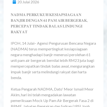
20 Julai 2026
𝐍𝐀𝐃𝐌𝐀 𝐏𝐄𝐑𝐊𝐔𝐊𝐔𝐇 𝐊𝐄𝐒𝐈𝐀𝐏𝐒𝐈𝐀𝐆𝐀𝐀𝐍
𝐁𝐀𝐍𝐉𝐈𝐑 𝐃𝐄𝐍𝐆𝐀𝐍 𝟔𝟏 𝐏𝐀𝐌 𝐀𝐈𝐑 𝐁𝐄𝐑𝐆𝐄𝐑𝐀𝐊,
𝐏𝐄𝐑𝐂𝐄𝐏𝐀𝐓 𝐓𝐈𝐍𝐃𝐀𝐊 𝐁𝐀𝐋𝐀𝐒 𝐋𝐈𝐍𝐃𝐔𝐍𝐆𝐈
𝐑𝐀𝐊𝐘𝐀𝐓
IPOH, 14 Julai– Agensi Pengurusan Bencana Negara
(NADMA) terus mempertingkat kesiapsiagaan
negara menghadapi banjir menerusi perolehan 61
unit pam air bergerak bernilai lebih RM23 juta bagi
mempercepatkan tindak balas awal, mengurangkan
impak banjir serta melindungi rakyat dan harta
benda.
Ketua Pengarah NADMA, Dato' Meor Ismail Meor
Akim, hari ini telah mengadakan lawatan
pemeriksaan Mock Up Pam Air Bergerak Fasa 2 di
BPME, Jabatan Pengairan dan Saliran (JPS), Ipoh