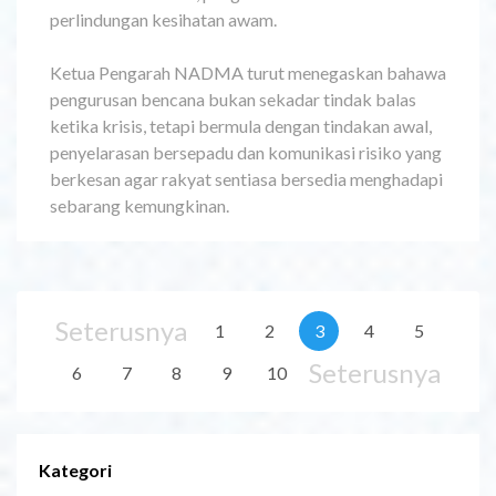
perlindungan kesihatan awam.
Ketua Pengarah NADMA turut menegaskan bahawa
pengurusan bencana bukan sekadar tindak balas
ketika krisis, tetapi bermula dengan tindakan awal,
penyelarasan bersepadu dan komunikasi risiko yang
berkesan agar rakyat sentiasa bersedia menghadapi
sebarang kemungkinan.
Seterusnya
1
2
3
4
5
Seterusnya
6
7
8
9
10
Kategori