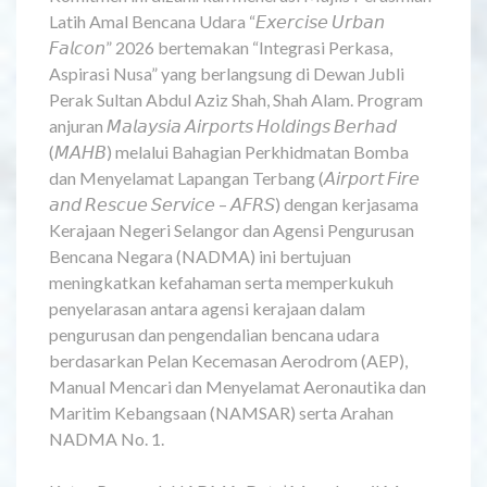
Latih Amal Bencana Udara “𝘌𝘹𝘦𝘳𝘤𝘪𝘴𝘦 𝘜𝘳𝘣𝘢𝘯
𝘍𝘢𝘭𝘤𝘰𝘯” 2026 bertemakan “Integrasi Perkasa,
Aspirasi Nusa” yang berlangsung di Dewan Jubli
Perak Sultan Abdul Aziz Shah, Shah Alam. Program
anjuran 𝘔𝘢𝘭𝘢𝘺𝘴𝘪𝘢 𝘈𝘪𝘳𝘱𝘰𝘳𝘵𝘴 𝘏𝘰𝘭𝘥𝘪𝘯𝘨𝘴 𝘉𝘦𝘳𝘩𝘢𝘥
(𝘔𝘈𝘏𝘉) melalui Bahagian Perkhidmatan Bomba
dan Menyelamat Lapangan Terbang (𝘈𝘪𝘳𝘱𝘰𝘳𝘵 𝘍𝘪𝘳𝘦
𝘢𝘯𝘥 𝘙𝘦𝘴𝘤𝘶𝘦 𝘚𝘦𝘳𝘷𝘪𝘤𝘦 – 𝘈𝘍𝘙𝘚) dengan kerjasama
Kerajaan Negeri Selangor dan Agensi Pengurusan
Bencana Negara (NADMA) ini bertujuan
meningkatkan kefahaman serta memperkukuh
penyelarasan antara agensi kerajaan dalam
pengurusan dan pengendalian bencana udara
berdasarkan Pelan Kecemasan Aerodrom (AEP),
Manual Mencari dan Menyelamat Aeronautika dan
Maritim Kebangsaan (NAMSAR) serta Arahan
NADMA No. 1.