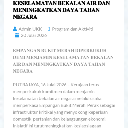
𝐊𝐄𝐒𝐄𝐋𝐀𝐌𝐀𝐓𝐀𝐍 𝐁𝐄𝐊𝐀𝐋𝐀𝐍 𝐀𝐈𝐑 𝐃𝐀𝐍
𝐌𝐄𝐍𝐈𝐍𝐆𝐊𝐀𝐓𝐊𝐀𝐍 𝐃𝐀𝐘𝐀 𝐓𝐀𝐇𝐀𝐍
𝐍𝐄𝐆𝐀𝐑𝐀
Admin UKK
Program dan Aktiviti
20 Julai 2026
𝐄𝐌𝐏𝐀𝐍𝐆𝐀𝐍 𝐁𝐔𝐊𝐈𝐓 𝐌𝐄𝐑𝐀𝐇 𝐃𝐈𝐏𝐄𝐑𝐊𝐔𝐊𝐔𝐇
𝐃𝐄𝐌𝐈 𝐌𝐄𝐍𝐉𝐀𝐌𝐈𝐍 𝐊𝐄𝐒𝐄𝐋𝐀𝐌𝐀𝐓𝐀𝐍 𝐁𝐄𝐊𝐀𝐋𝐀𝐍
𝐀𝐈𝐑 𝐃𝐀𝐍 𝐌𝐄𝐍𝐈𝐍𝐆𝐊𝐀𝐓𝐊𝐀𝐍 𝐃𝐀𝐘𝐀 𝐓𝐀𝐇𝐀𝐍
𝐍𝐄𝐆𝐀𝐑𝐀
PUTRAJAYA, 16 Julai 2026 – Kerajaan terus
memperkukuh komitmen dalam menjamin
keselamatan bekalan air negara melalui usaha
memperkasa Empangan Bukit Merah, Perak sebagai
infrastruktur kritikal yang menyokong keperluan
domestik, pertanian dan kelangsungan ekonomi.
Inisiatif ini turut meningkatkan kesiapsiagaan