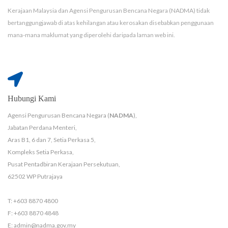
Kerajaan Malaysia dan Agensi Pengurusan Bencana Negara (NADMA) tidak
bertanggungjawab di atas kehilangan atau kerosakan disebabkan penggunaan
mana-mana maklumat yang diperolehi daripada laman web ini.
Hubungi Kami
Agensi Pengurusan Bencana Negara (
NADMA
),
Jabatan Perdana Menteri,
Aras B1, 6 dan 7, Setia Perkasa 5,
Kompleks Setia Perkasa,
Pusat Pentadbiran Kerajaan Persekutuan,
62502 WP Putrajaya
T: +603 8870 4800
F: +603 8870 4848
E: admin@nadma.gov.my