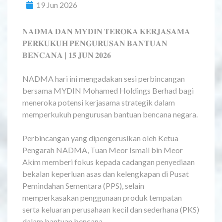
19 Jun 2026
𝐍𝐀𝐃𝐌𝐀 𝐃𝐀𝐍 𝐌𝐘𝐃𝐈𝐍 𝐓𝐄𝐑𝐎𝐊𝐀 𝐊𝐄𝐑𝐉𝐀𝐒𝐀𝐌𝐀
𝐏𝐄𝐑𝐊𝐔𝐊𝐔𝐇 𝐏𝐄𝐍𝐆𝐔𝐑𝐔𝐒𝐀𝐍 𝐁𝐀𝐍𝐓𝐔𝐀𝐍
𝐁𝐄𝐍𝐂𝐀𝐍𝐀 | 𝟏𝟓 𝐉𝐔𝐍 𝟐𝟎𝟐𝟔
NADMA hari ini mengadakan sesi perbincangan
bersama MYDIN Mohamed Holdings Berhad bagi
meneroka potensi kerjasama strategik dalam
memperkukuh pengurusan bantuan bencana negara.
Perbincangan yang dipengerusikan oleh Ketua
Pengarah NADMA, Tuan Meor Ismail bin Meor
Akim memberi fokus kepada cadangan penyediaan
bekalan keperluan asas dan kelengkapan di Pusat
Pemindahan Sementara (PPS), selain
memperkasakan penggunaan produk tempatan
serta keluaran perusahaan kecil dan sederhana (PKS)
dalam bantuan bencana.