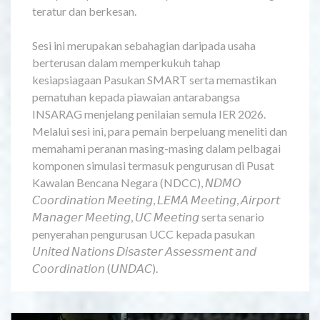
teratur dan berkesan.
Sesi ini merupakan sebahagian daripada usaha
berterusan dalam memperkukuh tahap
kesiapsiagaan Pasukan SMART serta memastikan
pematuhan kepada piawaian antarabangsa
INSARAG menjelang penilaian semula IER 2026.
Melalui sesi ini, para pemain berpeluang meneliti dan
memahami peranan masing-masing dalam pelbagai
komponen simulasi termasuk pengurusan di Pusat
Kawalan Bencana Negara (NDCC), 𝘕𝘋𝘔𝘖
𝘊𝘰𝘰𝘳𝘥𝘪𝘯𝘢𝘵𝘪𝘰𝘯 𝘔𝘦𝘦𝘵𝘪𝘯𝘨, 𝘓𝘌𝘔𝘈 𝘔𝘦𝘦𝘵𝘪𝘯𝘨, 𝘈𝘪𝘳𝘱𝘰𝘳𝘵
𝘔𝘢𝘯𝘢𝘨𝘦𝘳 𝘔𝘦𝘦𝘵𝘪𝘯𝘨, 𝘜𝘊 𝘔𝘦𝘦𝘵𝘪𝘯𝘨 serta senario
penyerahan pengurusan UCC kepada pasukan
𝘜𝘯𝘪𝘵𝘦𝘥 𝘕𝘢𝘵𝘪𝘰𝘯𝘴 𝘋𝘪𝘴𝘢𝘴𝘵𝘦𝘳 𝘈𝘴𝘴𝘦𝘴𝘴𝘮𝘦𝘯𝘵 𝘢𝘯𝘥
𝘊𝘰𝘰𝘳𝘥𝘪𝘯𝘢𝘵𝘪𝘰𝘯 (𝘜𝘕𝘋𝘈𝘊).