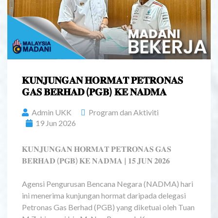
𝐊𝐔𝐍𝐉𝐔𝐍𝐆𝐀𝐍 𝐇𝐎𝐑𝐌𝐀𝐓 𝐏𝐄𝐓𝐑𝐎𝐍𝐀𝐒
𝐆𝐀𝐒 𝐁𝐄𝐑𝐇𝐀𝐃 (𝐏𝐆𝐁) 𝐊𝐄 𝐍𝐀𝐃𝐌𝐀
Admin UKK
Program dan Aktiviti
19 Jun 2026
𝐊𝐔𝐍𝐉𝐔𝐍𝐆𝐀𝐍 𝐇𝐎𝐑𝐌𝐀𝐓 𝐏𝐄𝐓𝐑𝐎𝐍𝐀𝐒 𝐆𝐀𝐒
𝐁𝐄𝐑𝐇𝐀𝐃 (𝐏𝐆𝐁) 𝐊𝐄 𝐍𝐀𝐃𝐌𝐀 | 𝟏𝟓 𝐉𝐔𝐍 𝟐𝟎𝟐𝟔
Agensi Pengurusan Bencana Negara (NADMA) hari
ini menerima kunjungan hormat daripada delegasi
Petronas Gas Berhad (PGB) yang diketuai oleh Tuan