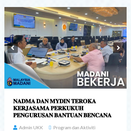
Previous
Ne
𝐍𝐀𝐃𝐌𝐀 𝐃𝐀𝐍 𝐌𝐘𝐃𝐈𝐍 𝐓𝐄𝐑𝐎𝐊𝐀
𝐊𝐄𝐑𝐉𝐀𝐒𝐀𝐌𝐀 𝐏𝐄𝐑𝐊𝐔𝐊𝐔𝐇
𝐏𝐄𝐍𝐆𝐔𝐑𝐔𝐒𝐀𝐍 𝐁𝐀𝐍𝐓𝐔𝐀𝐍 𝐁𝐄𝐍𝐂𝐀𝐍𝐀
Admin UKK
Program dan Aktiviti