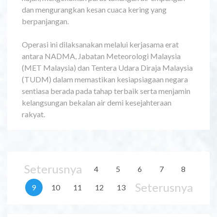
dan mengurangkan kesan cuaca kering yang
berpanjangan.
Operasi ini dilaksanakan melalui kerjasama erat
antara NADMA, Jabatan Meteorologi Malaysia
(MET Malaysia) dan Tentera Udara Diraja Malaysia
(TUDM) dalam memastikan kesiapsiagaan negara
sentiasa berada pada tahap terbaik serta menjamin
kelangsungan bekalan air demi kesejahteraan
rakyat.
Seterusnya
4
5
6
7
8
Seterusnya
9
10
11
12
13