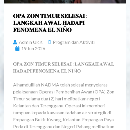
𝐎𝐏𝐀 𝐙𝐎𝐍 𝐓𝐈𝐌𝐔𝐑 𝐒𝐄𝐋𝐄𝐒𝐀𝐈 :
𝐋𝐀𝐍𝐆𝐊𝐀𝐇 𝐀𝐖𝐀𝐋 𝐇𝐀𝐃𝐀𝐏𝐈
𝐅𝐄𝐍𝐎𝐌𝐄𝐍𝐀 𝐄𝐋 𝐍𝐈Ñ𝐎
Admin UKK
Program dan Aktiviti
19 Jun 2026
𝐎𝐏𝐀 𝐙𝐎𝐍 𝐓𝐈𝐌𝐔𝐑 𝐒𝐄𝐋𝐄𝐒𝐀𝐈 : 𝐋𝐀𝐍𝐆𝐊𝐀𝐇 𝐀𝐖𝐀𝐋
𝐇𝐀𝐃𝐀𝐏𝐈 𝐅𝐄𝐍𝐎𝐌𝐄𝐍𝐀 𝐄𝐋 𝐍𝐈Ñ𝐎
Alhamdulillah NADMA telah selesai menyelaras
pelaksanaan Operasi Pembenihan Awan (OPA) Zon
Timur selama dua (2) hari melibatkan negeri
Kelantan dan Terengganu. Operasi ini memberi
tumpuan kepada kawasan tadahan air strategik di
Empangan Bukit Kwong, Kelantan, Empangan Paya
Peda di Terengganu dan Negeri Pahang melibatkan