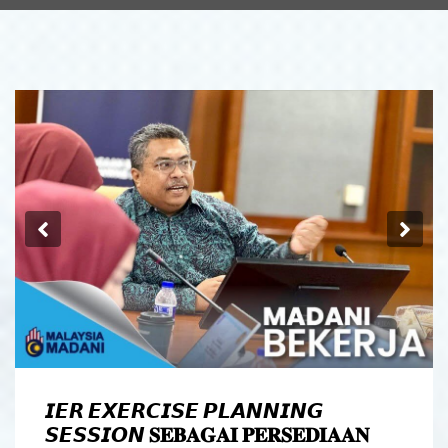
Previous
Ne
𝙄𝙀𝙍 𝙀𝙓𝙀𝙍𝘾𝙄𝙎𝙀 𝙋𝙇𝘼𝙉𝙉𝙄𝙉𝙂
𝙎𝙀𝙎𝙎𝙄𝙊𝙉 𝐒𝐄𝐁𝐀𝐆𝐀𝐈 𝐏𝐄𝐑𝐒𝐄𝐃𝐈𝐀𝐀𝐍