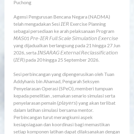
Puchong
Agensi Pengurusan Bencana Negara (NADMA)
telah mengadakan Sesi 𝘐𝘌𝘙 Exercise Planning
sebagai persediaan ke arah pelaksanaan Program
𝘔𝘈𝘚01 𝘗𝘳𝘦-𝘐𝘌𝘙 𝘍𝘶𝘭𝘭 𝘚𝘤𝘢𝘭𝘦 𝘚𝘪𝘮𝘶𝘭𝘢𝘵𝘪𝘰𝘯 𝘌𝘹𝘦𝘳𝘤𝘪𝘴𝘦
yang dijadualkan berlangsung pada 21 hingga 27 Jun
2026, serta 𝘐𝘕𝘚𝘈𝘙𝘈𝘎 𝘌𝘹𝘵𝘦𝘳𝘯𝘢𝘭 𝘙𝘦𝘤𝘭𝘢𝘴𝘴𝘪𝘧𝘪𝘤𝘢𝘵𝘪𝘰𝘯
(𝘐𝘌𝘙) pada 20 hingga 25 September 2026.
Sesi perbincangan yang dipengerusikan oleh Tuan
Addyhanis bin Ahamad, Pengarah Seksyen
Penyelarasan Operasi (SPeO), memberi tumpuan
kepada penelitian , semakan senario simulasi serta
penyelarasan pemain (𝘱𝘭𝘢𝘺𝘦𝘳𝘴) yang akan terlibat
dalam latihan simulasi bersama mentor.
Perbincangan turut merangkumi aspek
kesiapsiagaan dan koordinasi bagi memastikan
setiap komponen latihan dapat dilaksanakan dengan