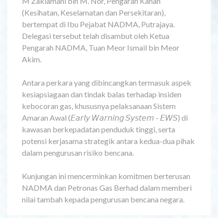
M Zakiamani bin M. Nor, Pengarah Kanan
(Kesihatan, Keselamatan dan Persekitaran),
bertempat di Ibu Pejabat NADMA, Putrajaya.
Delegasi tersebut telah disambut oleh Ketua
Pengarah NADMA, Tuan Meor Ismail bin Meor
Akim.
Antara perkara yang dibincangkan termasuk aspek
kesiapsiagaan dan tindak balas terhadap insiden
kebocoran gas, khususnya pelaksanaan Sistem
Amaran Awal (𝘌𝘢𝘳𝘭𝘺 𝘞𝘢𝘳𝘯𝘪𝘯𝘨 𝘚𝘺𝘴𝘵𝘦𝘮 - 𝘌𝘞𝘚) di
kawasan berkepadatan penduduk tinggi, serta
potensi kerjasama strategik antara kedua-dua pihak
dalam pengurusan risiko bencana.
Kunjungan ini mencerminkan komitmen berterusan
NADMA dan Petronas Gas Berhad dalam memberi
nilai tambah kepada pengurusan bencana negara.