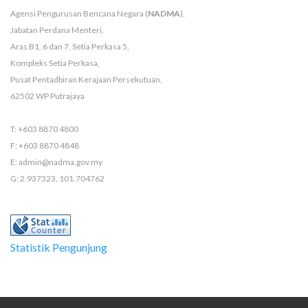
Agensi Pengurusan Bencana Negara (
NADMA
),
Jabatan Perdana Menteri,
Aras B1, 6 dan 7, Setia Perkasa 5,
Kompleks Setia Perkasa,
Pusat Pentadbiran Kerajaan Persekutuan,
62502 WP Putrajaya
T: +603 8870 4800
F: +603 8870 4848
E: admin@nadma.gov.my
G: 2.937323, 101.704762
Statistik Pengunjung