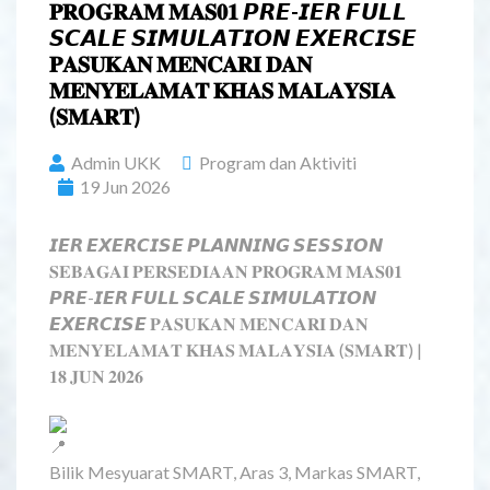
𝐏𝐑𝐎𝐆𝐑𝐀𝐌 𝐌𝐀𝐒𝟎𝟏 𝙋𝙍𝙀-𝙄𝙀𝙍 𝙁𝙐𝙇𝙇
𝙎𝘾𝘼𝙇𝙀 𝙎𝙄𝙈𝙐𝙇𝘼𝙏𝙄𝙊𝙉 𝙀𝙓𝙀𝙍𝘾𝙄𝙎𝙀
𝐏𝐀𝐒𝐔𝐊𝐀𝐍 𝐌𝐄𝐍𝐂𝐀𝐑𝐈 𝐃𝐀𝐍
𝐌𝐄𝐍𝐘𝐄𝐋𝐀𝐌𝐀𝐓 𝐊𝐇𝐀𝐒 𝐌𝐀𝐋𝐀𝐘𝐒𝐈𝐀
(𝐒𝐌𝐀𝐑𝐓)
Admin UKK
Program dan Aktiviti
19 Jun 2026
𝙄𝙀𝙍 𝙀𝙓𝙀𝙍𝘾𝙄𝙎𝙀 𝙋𝙇𝘼𝙉𝙉𝙄𝙉𝙂 𝙎𝙀𝙎𝙎𝙄𝙊𝙉
𝐒𝐄𝐁𝐀𝐆𝐀𝐈 𝐏𝐄𝐑𝐒𝐄𝐃𝐈𝐀𝐀𝐍 𝐏𝐑𝐎𝐆𝐑𝐀𝐌 𝐌𝐀𝐒𝟎𝟏
𝙋𝙍𝙀-𝙄𝙀𝙍 𝙁𝙐𝙇𝙇 𝙎𝘾𝘼𝙇𝙀 𝙎𝙄𝙈𝙐𝙇𝘼𝙏𝙄𝙊𝙉
𝙀𝙓𝙀𝙍𝘾𝙄𝙎𝙀 𝐏𝐀𝐒𝐔𝐊𝐀𝐍 𝐌𝐄𝐍𝐂𝐀𝐑𝐈 𝐃𝐀𝐍
𝐌𝐄𝐍𝐘𝐄𝐋𝐀𝐌𝐀𝐓 𝐊𝐇𝐀𝐒 𝐌𝐀𝐋𝐀𝐘𝐒𝐈𝐀 (𝐒𝐌𝐀𝐑𝐓) |
𝟏𝟖 𝐉𝐔𝐍 𝟐𝟎𝟐𝟔
Bilik Mesyuarat SMART, Aras 3, Markas SMART,