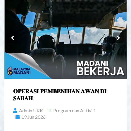
Previous
Ne
𝐎𝐏𝐄𝐑𝐀𝐒𝐈 𝐏𝐄𝐌𝐁𝐄𝐍𝐈𝐇𝐀𝐍 𝐀𝐖𝐀𝐍 𝐃𝐈
𝐒𝐀𝐁𝐀𝐇
Admin UKK
Program dan Aktiviti
19 Jun 2026