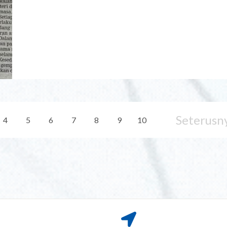
Seterusn
4
5
6
7
8
9
10