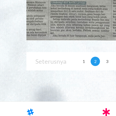
Seterusnya
1
2
3