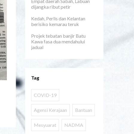
Empat daerah Sabah, Labuan
dijangka ribut petir
Next
Kedah, Perlis dan Kelantan
berisiko kemarau teruk
Projek tebatan banjir Batu
Kawa fasa dua mendahului
jadual
Tag
COVID-19
Agensi Kerajaan
Bantuan
Mesyuarat
NADMA