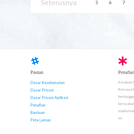
Seterusnya
5
6
7
Pautan
Penafia
Kerajaan 
Dasar Keselamatan
Bencana 
Dasar Privasi
bertanggu
Dasar Privasi Aplikasi
kerosaka
Penafian
maklumat 
Bantuan
ini.
Peta Laman