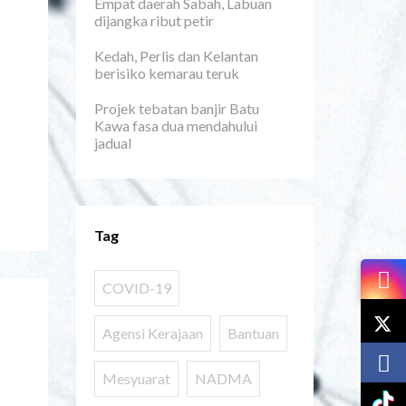
Empat daerah Sabah, Labuan
N
dijangka ribut petir
Kedah, Perlis dan Kelantan
berisiko kemarau teruk
Projek tebatan banjir Batu
Kawa fasa dua mendahului
jadual
Tag
COVID-19
Agensi Kerajaan
Bantuan
Mesyuarat
NADMA