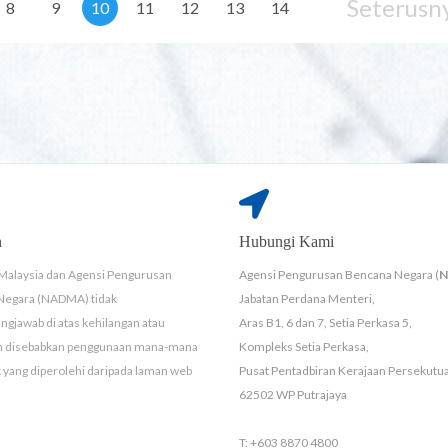
Seterusn
8
9
10
11
12
13
14
n
Hubungi Kami
Malaysia dan Agensi Pengurusan
Agensi Pengurusan Bencana Negara (
Negara (NADMA) tidak
Jabatan Perdana Menteri,
ngjawab di atas kehilangan atau
Aras B1, 6 dan 7, Setia Perkasa 5,
n disebabkan penggunaan mana-mana
Kompleks Setia Perkasa,
yang diperolehi daripada laman web
Pusat Pentadbiran Kerajaan Persekutu
62502 WP Putrajaya
T: +603 8870 4800