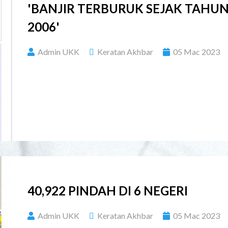
'BANJIR TERBURUK SEJAK TAHU
2006'
Admin UKK
Keratan Akhbar
05 Mac 2023
40,922 PINDAH DI 6 NEGERI
Admin UKK
Keratan Akhbar
05 Mac 2023