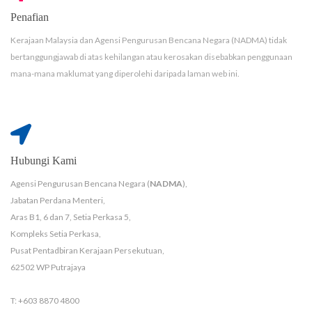
Penafian
Kerajaan Malaysia dan Agensi Pengurusan Bencana Negara (NADMA) tidak
bertanggungjawab di atas kehilangan atau kerosakan disebabkan penggunaan
mana-mana maklumat yang diperolehi daripada laman web ini.
Hubungi Kami
Agensi Pengurusan Bencana Negara (
NADMA
),
Jabatan Perdana Menteri,
Aras B1, 6 dan 7, Setia Perkasa 5,
Kompleks Setia Perkasa,
Pusat Pentadbiran Kerajaan Persekutuan,
62502 WP Putrajaya
T: +603 8870 4800