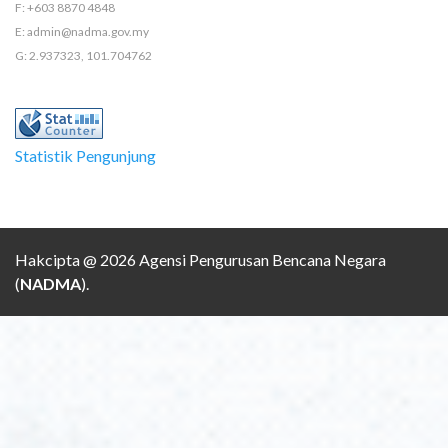
F: +603 8870 4848
E: admin@nadma.gov.my
G: 2.937323, 101.704762
Statistik Pengunjung
Hakcipta @ 2026 Agensi Pengurusan Bencana Negara
(
NADMA
).