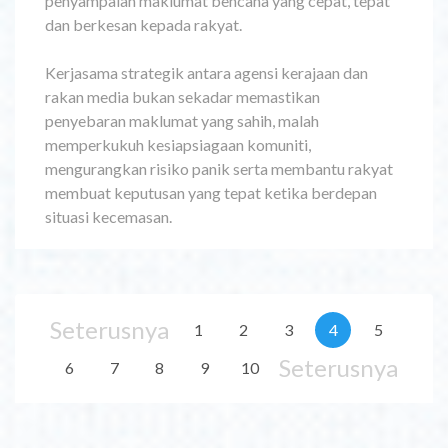
penyampaian maklumat bencana yang cepat, tepat
dan berkesan kepada rakyat.
Kerjasama strategik antara agensi kerajaan dan
rakan media bukan sekadar memastikan
penyebaran maklumat yang sahih, malah
memperkukuh kesiapsiagaan komuniti,
mengurangkan risiko panik serta membantu rakyat
membuat keputusan yang tepat ketika berdepan
situasi kecemasan.
Seterusnya
1
2
3
4
5
Seterusnya
6
7
8
9
10