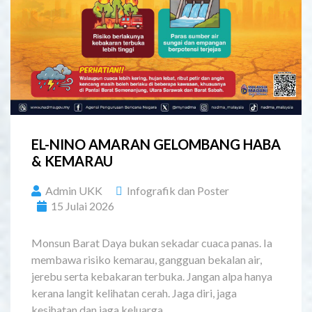
EL-NINO AMARAN GELOMBANG HABA
& KEMARAU
Admin UKK
Infografik dan Poster
15 Julai 2026
Monsun Barat Daya bukan sekadar cuaca panas. Ia
membawa risiko kemarau, gangguan bekalan air,
jerebu serta kebakaran terbuka. Jangan alpa hanya
kerana langit kelihatan cerah. Jaga diri, jaga
kesihatan dan jaga keluarga.