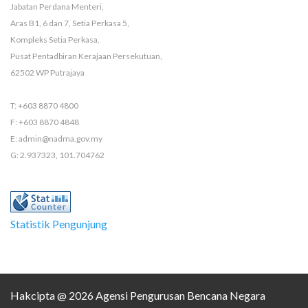
Jabatan Perdana Menteri,
Aras B1, 6 dan 7, Setia Perkasa 5,
Kompleks Setia Perkasa,
Pusat Pentadbiran Kerajaan Persekutuan,
62502 WP Putrajaya
T: +603 8870 4800
F: +603 8870 4848
E: admin@nadma.gov.my
G: 2.937323, 101.704762
Statistik Pengunjung
Hakcipta @ 2026 Agensi Pengurusan Bencana Negara