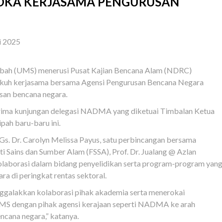
ROKA KERJASAMA PENGURUSAN
i 2025
bah (UMS) menerusi Pusat Kajian Bencana Alam (NDRC)
ukuh kerjasama bersama Agensi Pengurusan Bencana Negara
an bencana negara.
rima kunjungan delegasi NADMA yang diketuai Timbalan Ketua
ah baru-baru ini.
s. Dr. Carolyn Melissa Payus, satu perbincangan bersama
Sains dan Sumber Alam (FSSA), Prof. Dr. Jualang @ Azlan
laborasi dalam bidang penyelidikan serta program-program yan
a di peringkat rentas sektoral.
nggalakkan kolaborasi pihak akademia serta menerokai
MS dengan pihak agensi kerajaan seperti NADMA ke arah
cana negara,” katanya.