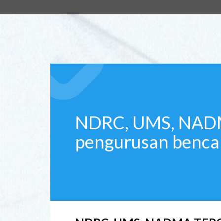
NDRC, UMS, NADM
pengurusan benca