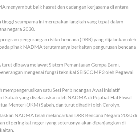
A menyambut baik hasrat dan cadangan kerjasama di antara
an tinggi seumpama ini merupakan langkah yang tepat dalam
ana negara 2030.
program pengurangan risiko bencana (DRR) yang dijalankan oleh
pada pihak NADMA terutamanya berkaitan pengurusan bencana
A turut dibawa melawat Sistem Pemantauan Gempa Bumi,
nerangan mengenai fungsi teknikal SEISCOMP3 oleh Pegawai
 mempengerusikan satu Sesi Perbincangan Awal Inisiatif
ri Sabah yang diselaraskan oleh NADMA di Pejabat Hal Ehwal
ua Menteri (JKM) Sabah, dan turut dihadiri oleh Carolyn.
jelaskan NADMA telah melancarkan DRR Bencana Negara 2030 di
n di peringkat negeri yang seterusnya akan dipanjangkan di
kaitan.