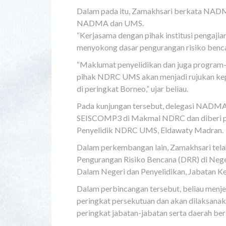
Dalam pada itu, Zamakhsari berkata NADM
NADMA dan UMS.
“Kerjasama dengan pihak institusi pengaji
menyokong dasar pengurangan risiko benc
“Maklumat penyelidikan dan juga program-
pihak NDRC UMS akan menjadi rujukan ke
di peringkat Borneo,” ujar beliau.
Pada kunjungan tersebut, delegasi NADM
SEISCOMP3 di Makmal NDRC dan diberi pe
Penyelidik NDRC UMS, Eldawaty Madran.
Dalam perkembangan lain, Zamakhsari telah
Pengurangan Risiko Bencana (DRR) di Nege
Dalam Negeri dan Penyelidikan, Jabatan Ket
Dalam perbincangan tersebut, beliau men
peringkat persekutuan dan akan dilaksanaka
peringkat jabatan-jabatan serta daerah ber