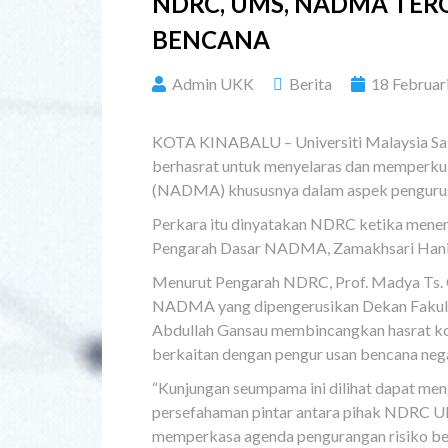
NDRC, UMS, NADMA TE
BENCANA
Admin UKK
Berita
18 Februar
KOTA KINABALU – Universiti Malaysia Sa
berhasrat untuk menyelaras dan memperk
(NADMA) khususnya dalam aspek pengurus
Perkara itu dinyatakan NDRC ketika mene
Pengarah Dasar NADMA, Zamakhsari Hanip
Menurut Pengarah NDRC, Prof. Madya Ts. G
NADMA yang dipengerusikan Dekan Fakulti 
Abdullah Gansau membincangkan hasrat ko
berkaitan dengan pengur usan bencana negar
“Kunjungan seumpama ini dilihat dapat me
persefahaman pintar antara pihak NDRC U
memperkasa agenda pengurangan risiko ben