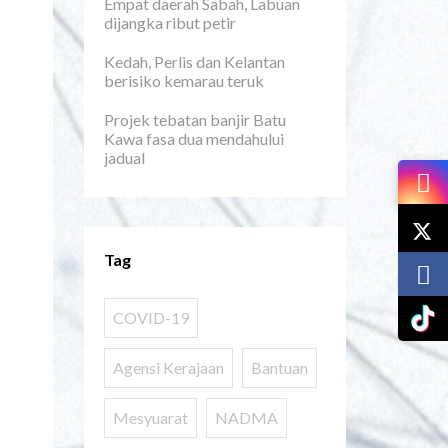
Empat daerah Sabah, Labuan
dijangka ribut petir
Kedah, Perlis dan Kelantan
berisiko kemarau teruk
Projek tebatan banjir Batu
Kawa fasa dua mendahului
jadual
Tag
COVID-19
Agensi Kerajaan
Bantuan
Mesyuarat
NADMA