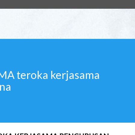
A teroka kerjasama
na