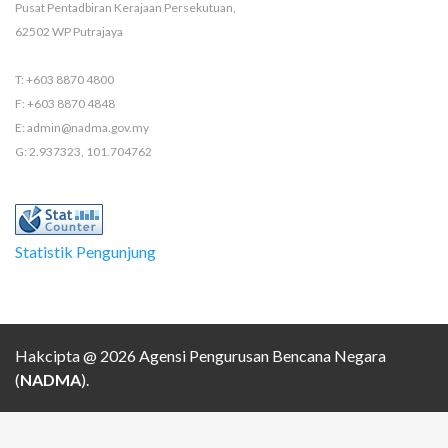
Pusat Pentadbiran Kerajaan Persekutuan,
62502 WP Putrajaya
T: +603 8870 4800
F: +603 8870 4848
E: admin@nadma.gov.my
G: 2.937323, 101.704762
Statistik Pengunjung
Hakcipta @ 2026 Agensi Pengurusan Bencana Negara
(
NADMA
).