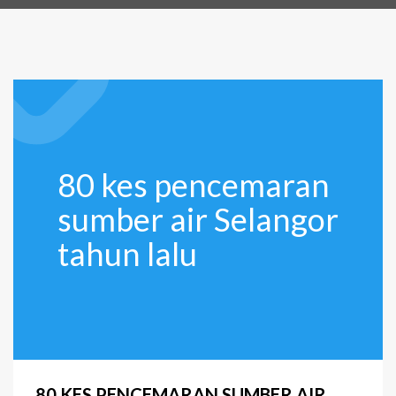
80 kes pencemaran
sumber air Selangor
tahun lalu
80 KES PENCEMARAN SUMBER AIR