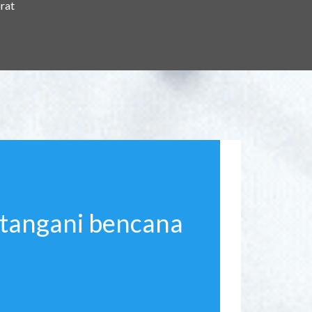
rat
 tangani bencana