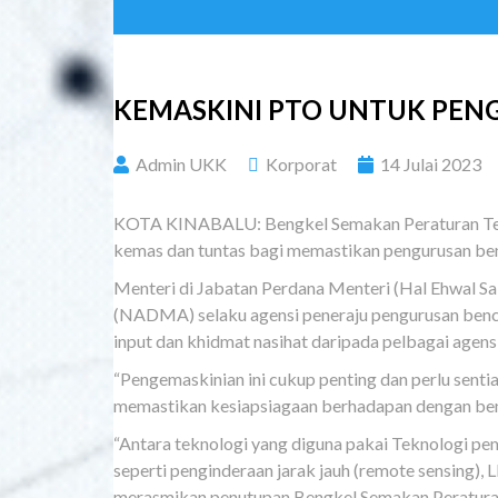
KEMASKINI PTO UNTUK PENG
Admin UKK
Korporat
14 Julai 2023
KOTA KINABALU: Bengkel Semakan Peraturan Tet
kemas dan tuntas bagi memastikan pengurusan benc
Menteri di Jabatan Perdana Menteri (Hal Ehwal 
(NADMA) selaku agensi peneraju pengurusan be
input dan khidmat nasihat daripada pelbagai agensi
“Pengemaskinian ini cukup penting dan perlu sentia
memastikan kesiapsiagaan berhadapan dengan ben
“Antara teknologi yang diguna pakai Teknologi p
seperti penginderaan jarak jauh (remote sensing), 
merasmikan penutupan Bengkel Semakan Peraturan