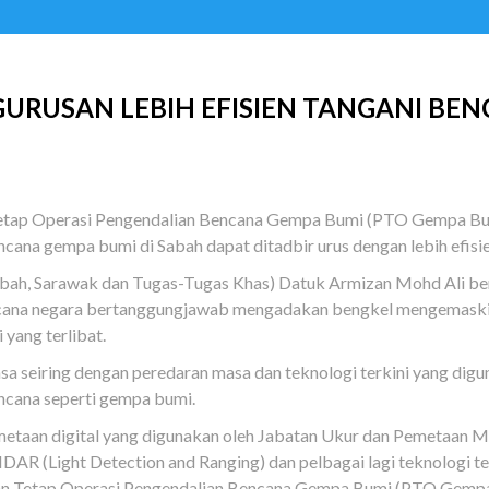
URUSAN LEBIH EFISIEN TANGANI BE
ap Operasi Pengendalian Bencana Gempa Bumi (PTO Gempa Bumi
ana gempa bumi di Sabah dapat ditadbir urus dengan lebih efisie
Sabah, Sarawak dan Tugas-Tugas Khas) Datuk Armizan Mohd Ali b
ncana negara bertanggungjawab mengadakan bengkel mengemask
 yang terlibat.
sa seiring dengan peredaran masa dan teknologi terkini yang digun
cana seperti gempa bumi.
emetaan digital yang digunakan oleh Jabatan Ukur dan Pemetaan 
LIDAR (Light Detection and Ranging) dan pelbagai lagi teknologi t
 Tetap Operasi Pengendalian Bencana Gempa Bumi (PTO Gempa Bu