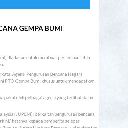
NCANA GEMPA BUMI
) diadakan untuk membuat persediaan lebih
n.
erkata, Agensi Pengurusan Bencana Negara
ini PTO Gempa Bumi khusus untuk mendapatkan
a pakai oleh pelbagai agensi yang terlibat dalam
Malaysia (JUPEM); berkaitan pengurusan bencana
erkini,” katanya kepada pemberita selepas
mi) di Sutera Harbour Resort di sini malam tadi