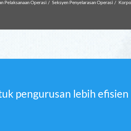
an Pelaksanaan Operasi
Seksyen Penyelarasan Operasi
Korpo
uk pengurusan lebih efisien