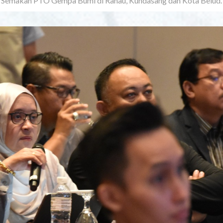
el Semakan PTO Gempa Bumi di Ranau, Kundasang dan Kota Belud.