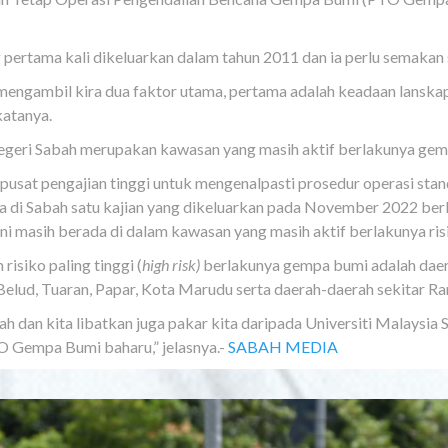
rtama kali dikeluarkan dalam tahun 2011 dan ia perlu semakan 
 mengambil kira dua faktor utama, pertama adalah keadaan lansk
katanya.
 negeri Sabah merupakan kawasan yang masih aktif berlakunya ge
pusat pengajian tinggi untuk mengenalpasti prosedur operasi stan
a di Sabah satu kajian yang dikeluarkan pada November 2022 berk
ni masih berada di dalam kawasan yang masih aktif berlakunya ri
isiko paling tinggi (
high risk)
berlakunya gempa bumi
adalah dae
 Belud, Tuaran, Papar, Kota Marudu serta daerah-daerah sekitar Ra
ah dan kita libatkan juga pakar kita daripada Universiti Malaysia
 Gempa Bumi baharu,” jelasnya.-
SABAH MEDIA