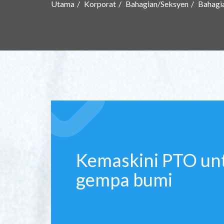
Utama
Korporat
Bahagian/Seksyen
Bahagi
Kemaskini PTO unt
gempa bumi