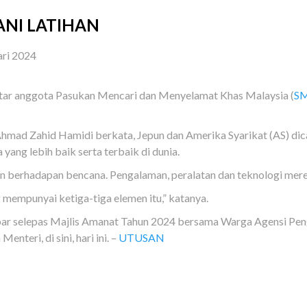
ANI LATIHAN
ari 2024
r anggota Pasukan Mencari dan Menyelamat Khas Malaysia (
S
Ahmad Zahid Hamidi berkata, Jepun dan Amerika Syarikat (AS) d
ng lebih baik serta terbaik di dunia.
 berhadapan bencana. Pengalaman, peralatan dan teknologi merek
ng mempunyai ketiga-tiga elemen itu,” katanya.
hbar selepas Majlis Amanat Tahun 2024 bersama Warga Agensi P
ri, di sini, hari ini. –
UTUSAN