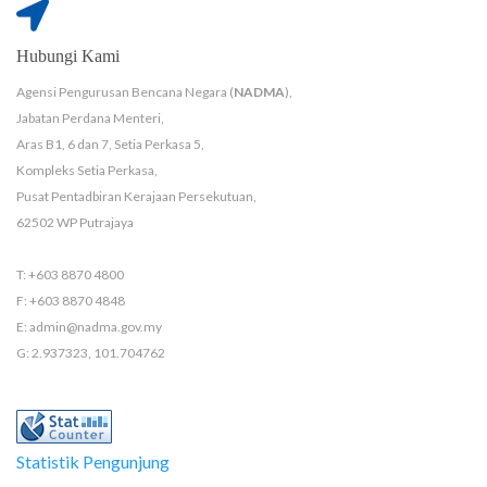
Hubungi Kami
Agensi Pengurusan Bencana Negara (
NADMA
),
Jabatan Perdana Menteri,
Aras B1, 6 dan 7, Setia Perkasa 5,
Kompleks Setia Perkasa,
Pusat Pentadbiran Kerajaan Persekutuan,
62502 WP Putrajaya
T: +603 8870 4800
F: +603 8870 4848
E: admin@nadma.gov.my
G: 2.937323, 101.704762
Statistik Pengunjung