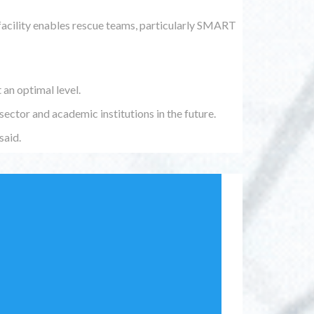
e facility enables rescue teams, particularly SMART
an optimal level.
ector and academic institutions in the future.
said.