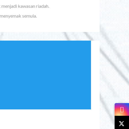
 menjadi kawasan riadah.
n menyemak semula.