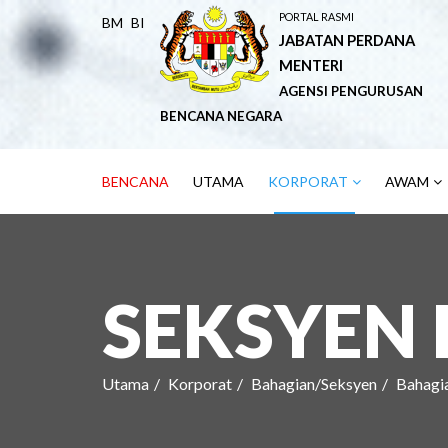
PORTAL RASMI
BM
BI
JABATAN PERDANA
MENTERI
AGENSI PENGURUSAN
BENCANA NEGARA
BENCANA
UTAMA
KORPORAT
AWAM
SEKSYEN 
Utama
Korporat
Bahagian/Seksyen
Bahagi