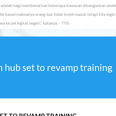
tu adalah bagi membenarkan beberapa kawasan dibangunkan unutk
rkawal maknanya orang luar tidak boleh masuk tetapi kita ingi
a ke peringkat negeri,” katanya. – TVS
n hub set to revamp training
SET TO REVAMP TRAINING