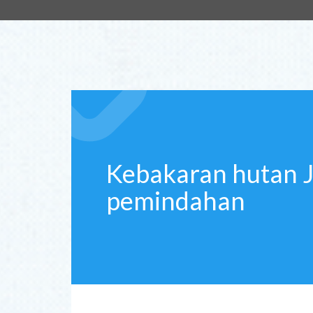
Kebakaran hutan 
pemindahan