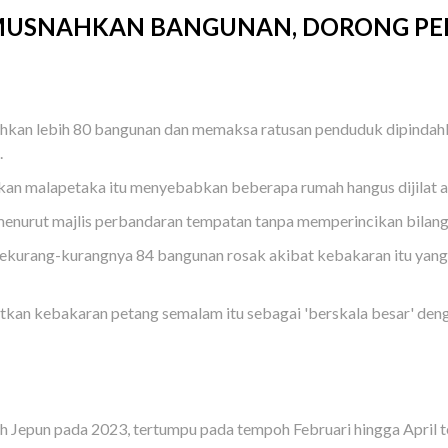
MUSNAHKAN BANGUNAN, DORONG P
kan lebih 80 bangunan dan memaksa ratusan penduduk dipindahk
.
 malapetaka itu menyebabkan beberapa rumah hangus dijilat api
nurut majlis perbandaran tempatan tanpa memperincikan bilanga
sekurang-kurangnya 84 bangunan rosak akibat kebakaran itu yang
kan kebakaran petang semalam itu sebagai 'berskala besar' deng
uh Jepun pada 2023, tertumpu pada tempoh Februari hingga April te