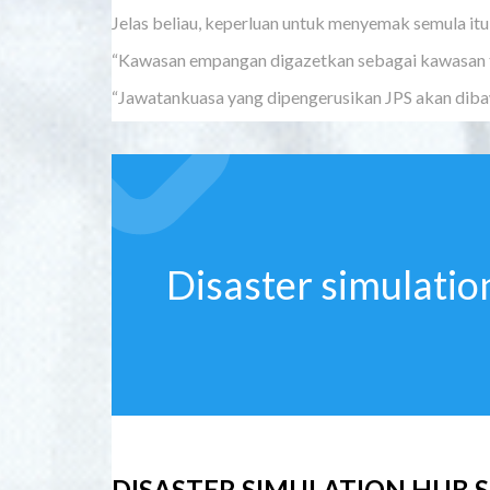
Jelas beliau, keperluan untuk menyemak semula i
“Kawasan empangan digazetkan sebagai kawasan te
“Jawatankuasa yang dipengerusikan JPS akan dibaw
Disaster simulatio
DISASTER SIMULATION HUB 