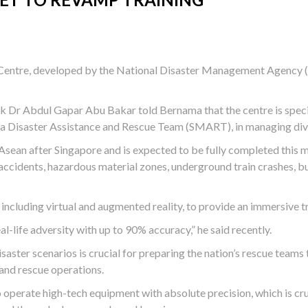
Centre, developed by the National Disaster Management Agency (N
Dr Abdul Gapar Abu Bakar told Bernama that the centre is specifi
sia Disaster Assistance and Rescue Team (SMART), in managing dive
 Asean after Singapore and is expected to be fully completed this 
accidents, hazardous material zones, underground train crashes, bu
including virtual and augmented reality, to provide an immersive t
eal-life adversity with up to 90% accuracy,” he said recently.
saster scenarios is crucial for preparing the nation’s rescue team
 and rescue operations.
operate high-tech equipment with absolute precision, which is cruc