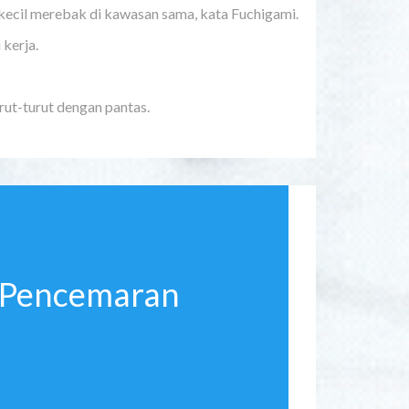
kecil merebak di kawasan sama, kata Fuchigami.
kerja.
urut-turut dengan pantas.
 Pencemaran