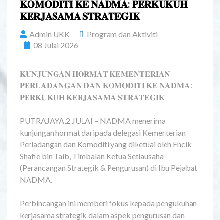
𝐊𝐎𝐌𝐎𝐃𝐈𝐓𝐈 𝐊𝐄 𝐍𝐀𝐃𝐌𝐀: 𝐏𝐄𝐑𝐊𝐔𝐊𝐔𝐇
𝐊𝐄𝐑𝐉𝐀𝐒𝐀𝐌𝐀 𝐒𝐓𝐑𝐀𝐓𝐄𝐆𝐈𝐊
Admin UKK
Program dan Aktiviti
08 Julai 2026
𝐊𝐔𝐍𝐉𝐔𝐍𝐆𝐀𝐍 𝐇𝐎𝐑𝐌𝐀𝐓 𝐊𝐄𝐌𝐄𝐍𝐓𝐄𝐑𝐈𝐀𝐍
𝐏𝐄𝐑𝐋𝐀𝐃𝐀𝐍𝐆𝐀𝐍 𝐃𝐀𝐍 𝐊𝐎𝐌𝐎𝐃𝐈𝐓𝐈 𝐊𝐄 𝐍𝐀𝐃𝐌𝐀:
𝐏𝐄𝐑𝐊𝐔𝐊𝐔𝐇 𝐊𝐄𝐑𝐉𝐀𝐒𝐀𝐌𝐀 𝐒𝐓𝐑𝐀𝐓𝐄𝐆𝐈𝐊
PUTRAJAYA,2 JULAI – NADMA menerima
kunjungan hormat daripada delegasi Kementerian
Perladangan dan Komoditi yang diketuai oleh Encik
Shafie bin Taib, Timbalan Ketua Setiausaha
(Perancangan Strategik & Pengurusan) di Ibu Pejabat
NADMA.
Perbincangan ini memberi fokus kepada pengukuhan
kerjasama strategik dalam aspek pengurusan dan