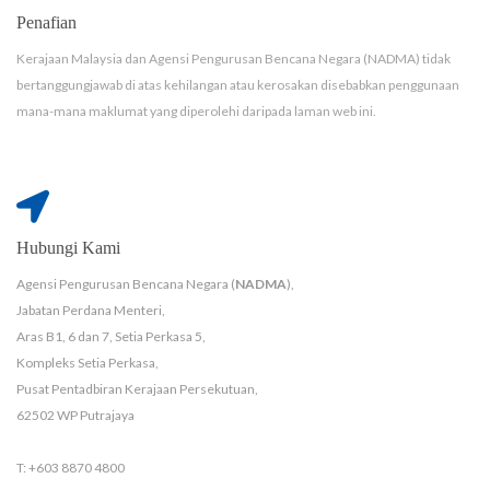
Penafian
Kerajaan Malaysia dan Agensi Pengurusan Bencana Negara (NADMA) tidak
bertanggungjawab di atas kehilangan atau kerosakan disebabkan penggunaan
mana-mana maklumat yang diperolehi daripada laman web ini.
Hubungi Kami
Agensi Pengurusan Bencana Negara (
NADMA
),
Jabatan Perdana Menteri,
Aras B1, 6 dan 7, Setia Perkasa 5,
Kompleks Setia Perkasa,
Pusat Pentadbiran Kerajaan Persekutuan,
62502 WP Putrajaya
T: +603 8870 4800