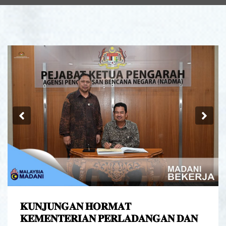
Previous
Ne
𝐊𝐔𝐍𝐉𝐔𝐍𝐆𝐀𝐍 𝐇𝐎𝐑𝐌𝐀𝐓
𝐊𝐄𝐌𝐄𝐍𝐓𝐄𝐑𝐈𝐀𝐍 𝐏𝐄𝐑𝐋𝐀𝐃𝐀𝐍𝐆𝐀𝐍 𝐃𝐀𝐍