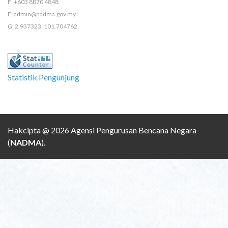
F: +603 8870 4848
E: admin@nadma.gov.my
G: 2.937323, 101.704762
Statistik Pengunjung
Hakcipta @ 2026 Agensi Pengurusan Bencana Negara
(
NADMA
).