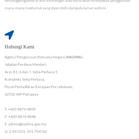
bertanggungjawab di atas kehilangan atau kerosakan disebabkan penggunaan
mana-mana maklumat yang diperolehi daripada laman web ini.
Hubungi Kami
Agensi Pengurusan Bencana Negara (
NADMA
),
Jabatan Perdana Menteri,
Aras B1, 6 dan 7, Setia Perkasa 5,
Kompleks Setia Perkasa,
Pusat Pentadbiran Kerajaan Persekutuan,
62502 WP Putrajaya
T: +603 8870 4800
F: +603 8870 4848
E: admin@nadma.gov.my
G: 2.937323, 101.704762