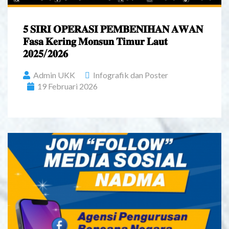
𝟓 𝐒𝐈𝐑𝐈 𝐎𝐏𝐄𝐑𝐀𝐒𝐈 𝐏𝐄𝐌𝐁𝐄𝐍𝐈𝐇𝐀𝐍 𝐀𝐖𝐀𝐍
𝐅𝐚𝐬𝐚 𝐊𝐞𝐫𝐢𝐧𝐠 𝐌𝐨𝐧𝐬𝐮𝐧 𝐓𝐢𝐦𝐮𝐫 𝐋𝐚𝐮𝐭
𝟐𝟎𝟐𝟓/𝟐𝟎𝟐𝟔
Admin UKK
Infografik dan Poster
19 Februari 2026