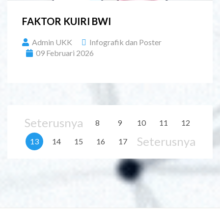
FAKTOR KUIRI BWI
Admin UKK
Infografik dan Poster
09 Februari 2026
Seterusnya
8
9
10
11
12
Seterusnya
13
14
15
16
17