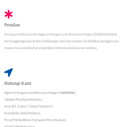
Penafian
Kerajaan Malaysia dan Agensi Pengurusan Bencana Negara (NADMA) tidak
bertanggungjawab di atas kehilangan atau kerosakan disebabkan penggunaan
mana-mana maklumat yang diperolehi daripada laman web ini.
Hubungi Kami
Agensi Pengurusan Bencana Negara (
NADMA
),
Jabatan Perdana Menteri,
Aras B1, 6 dan 7, Setia Perkasa 5,
Kompleks Setia Perkasa,
Pusat Pentadbiran Kerajaan Persekutuan,
62502 WP Putrajaya