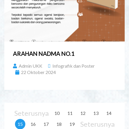
ARAHAN NADMA NO.1
Admin UKK
Infografik dan Poster
22 Oktober 2024
Seterusnya
10
11
12
13
14
Seterusnya
15
16
17
18
19