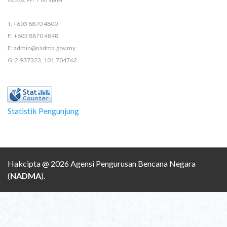
T: +603 8870 4800
F: +603 8870 4848
E: admin@nadma.gov.my
G: 2.937323, 101.704762
Statistik Pengunjung
Hakcipta @ 2026 Agensi Pengurusan Bencana Negara
(
NADMA
).