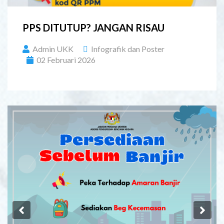
PPS DITUTUP? JANGAN RISAU
Admin UKK
Infografik dan Poster
02 Februari 2026
Previous
Ne