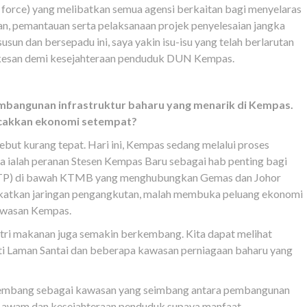
 force) yang melibatkan semua agensi berkaitan bagi menyelaras
n, pemantauan serta pelaksanaan projek penyelesaian jangka
usun dan bersepadu ini, saya yakin isu-isu yang telah berlarutan
erkesan demi kesejahteraan penduduk DUN Kempas.
mbangunan infrastruktur baharu yang menarik di Kempas.
cakkan ekonomi setempat?
ut kurang tepat. Hari ini, Kempas sedang melalui proses
 ialah peranan Stesen Kempas Baru sebagai hab penting bagi
EDTP) di bawah KTMB yang menghubungkan Gemas dan Johor
gkatkan jaringan pengangkutan, malah membuka peluang ekonomi
kawasan Kempas.
dustri makanan juga semakin berkembang. Kita dapat melihat
ti Laman Santai dan beberapa kawasan perniagaan baharu yang
kembang sebagai kawasan yang seimbang antara pembangunan
n awam dan kesejahteraan penduduk supaya manfaat