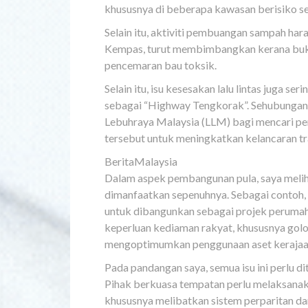
khususnya di beberapa kawasan berisiko sep
Selain itu, aktiviti pembuangan sampah ha
Kempas, turut membimbangkan kerana buk
pencemaran bau toksik.
Selain itu, isu kesesakan lalu lintas juga s
sebagai “Highway Tengkorak”. Sehubungan
Lebuhraya Malaysia (LLM) bagi mencari pe
tersebut untuk meningkatkan kelancaran tr
BeritaMalaysia
Dalam aspek pembangunan pula, saya melih
dimanfaatkan sepenuhnya. Sebagai contoh,
untuk dibangunkan sebagai projek perumah
keperluan kediaman rakyat, khususnya gol
mengoptimumkan penggunaan aset kerajaa
Pada pandangan saya, semua isu ini perlu di
Pihak berkuasa tempatan perlu melaksanaka
khususnya melibatkan sistem perparitan da