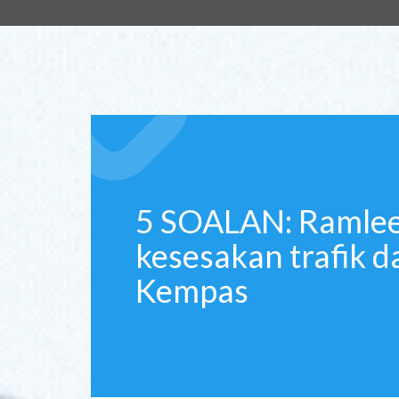
5 SOALAN: Ramlee fo
kesesakan trafik 
Kempas