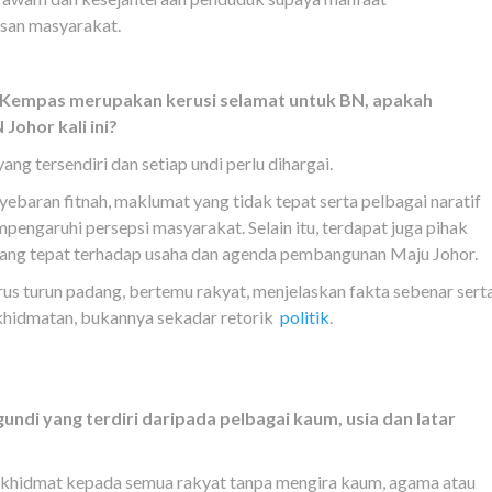
isan masyarakat.
Kempas merupakan kerusi selamat untuk BN, apakah
Johor kali ini?
ng tersendiri dan setiap undi perlu dihargai.
enyebaran fitnah, maklumat yang tidak tepat serta pelbagai naratif
pengaruhi persepsi masyarakat. Selain itu, terdapat juga pihak
ng tepat terhadap usaha dan agenda pembangunan Maju Johor.
erus turun padang, bertemu rakyat, menjelaskan fakta sebenar sert
khidmatan, bukannya sekadar retorik
politik
.
ndi yang terdiri daripada pelbagai kaum, usia dan latar
berkhidmat kepada semua rakyat tanpa mengira kaum, agama atau