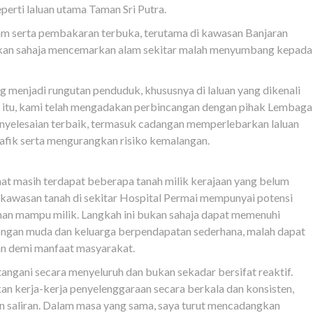
erti laluan utama Taman Sri Putra.
ram serta pembakaran terbuka, terutama di kawasan Banjaran
an sahaja mencemarkan alam sekitar malah menyumbang kepada
ering menjadi rungutan penduduk, khususnya di laluan yang dikenali
 itu, kami telah mengadakan perbincangan dengan pihak Lembaga
nyelesaian terbaik, termasuk cadangan memperlebarkan laluan
afik serta mengurangkan risiko kemalangan.
at masih terdapat beberapa tanah milik kerajaan yang belum
 kawasan tanah di sekitar Hospital Permai mempunyai potensi
an mampu milik. Langkah ini bukan sahaja dapat memenuhi
ongan muda dan keluarga berpendapatan sederhana, malah dapat
n demi manfaat masyarakat.
tangani secara menyeluruh dan bukan sekadar bersifat reaktif.
n kerja-kerja penyelenggaraan secara berkala dan konsisten,
n saliran. Dalam masa yang sama, saya turut mencadangkan