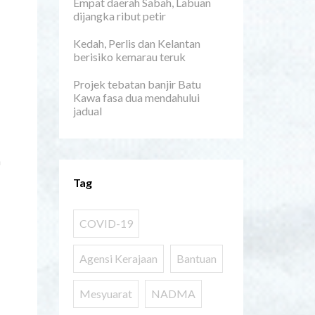
Empat daerah Sabah, Labuan
dijangka ribut petir
Kedah, Perlis dan Kelantan
berisiko kemarau teruk
Projek tebatan banjir Batu
Kawa fasa dua mendahului
jadual
n
Tag
COVID-19
Agensi Kerajaan
Bantuan
Mesyuarat
NADMA