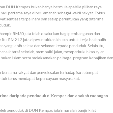
kan DUN Kempas bukan hanya bermula apabila pilihan raya
 hari pertama saya diberi amanah sebagai wakil rakyat. Fokus
at sentiasa terpelihara dan setiap peruntukan yang diterima
duduk.
u, hampir RM30 juta telah disalurkan bagi pembangunan dan
itu, RM21.2 juta diperuntukkan khusus untuk kerja baik pulih
yang lebih selesa dan selamat kepada penduduk. Selain itu,
 menaik taraf sekolah, membaiki jalan, memperkukuhkan syiar
bukan Islam serta melaksanakan pelbagai program kebajikan da
 bersama rakyat dan penyelesaian terhadap isu setempat
untuk terus mendapat kepercayaan masyarakat.
terima daripada penduduk di Kempas dan apakah cadangan
 oleh penduduk di DUN Kempas ialah masalah banjir kilat