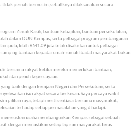
 tidak pernah bermusim, sebaliknya dilaksanakan secara
rogram Ziarah Kasih, bantuan kebajikan, bantuan persekolahan,
kolah dalam DUN Kempas, serta pelbagai program pembangunan
am pula, lebih RM1.09 juta telah disalurkan untuk pelbagai
, di samping bantuan kepada rumah-rumah ibadat masyarakat bukan
 hadir bersama rakyat ketika mereka memerlukan bantuan,
 kukuh dan penuh kepercayaan.
 yang baik dengan kerajaan Negeri dan Persekutuan, serta
lesaikan isu rakyat secara berkesan. Saya percaya wakil
sim pilihan raya, tetapi mesti sentiasa bersama masyarakat,
lesaian terhadap setiap permasalahan yang dihadapi.
akan meneruskan usaha membangunkan Kempas sebagai sebuah
lusif, dengan memastikan setiap lapisan masyarakat terus