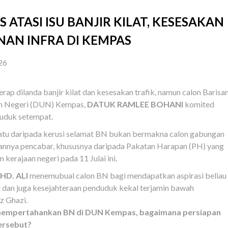
 ATASI ISU BANJIR KILAT, KESESAKAN
AN INFRA DI KEMPAS
26
p dilanda banjir kilat dan kesesakan trafik, namun calon Barisa
an Negeri (DUN) Kempas,
DATUK RAMLEE BOHANI
komited
duduk setempat.
u daripada kerusi selamat BN bukan bermakna calon gabungan
annya pencabar, khususnya daripada Pakatan Harapan (PH) yang
kerajaan negeri pada 11 Julai ini.
D. ALI
menemubual calon BN bagi mendapatkan aspirasi beliau
an juga kesejahteraan penduduk kekal terjamin bawah
z Ghazi.
 mempertahankan BN di DUN Kempas, bagaimana persiapan
ersebut?