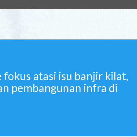
kus atasi isu banjir kilat,
dan pembangunan infra di