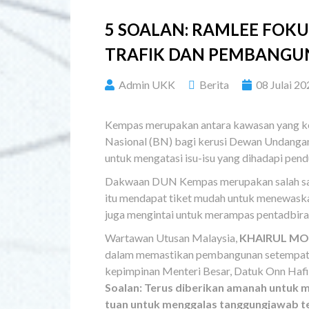
5 SOALAN: RAMLEE FOKUS
TRAFIK DAN PEMBANGUN
Admin UKK
Berita
08 Julai 20
Kempas merupakan antara kawasan yang kera
Nasional (BN) bagi kerusi Dewan Undang
untuk mengatasi isu-isu yang dihadapi pen
Dakwaan DUN Kempas merupakan salah sat
itu mendapat tiket mudah untuk menewask
juga mengintai untuk merampas pentadbiran 
Wartawan Utusan Malaysia,
KHAIRUL MOH
dalam memastikan pembangunan setempat d
kepimpinan Menteri Besar, Datuk Onn Hafi
Soalan: Terus diberikan amanah untuk
tuan untuk menggalas tanggungjawab t