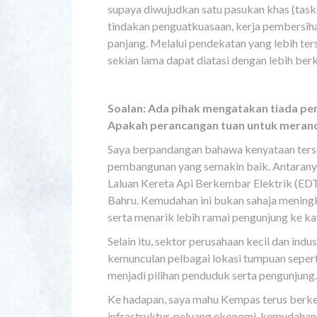
supaya diwujudkan satu pasukan khas (task
tindakan penguatkuasaan, kerja pembersiha
panjang. Melalui pendekatan yang lebih ters
sekian lama dapat diatasi dengan lebih b
Soalan: Ada pihak mengatakan tiada pe
Apakah perancangan tuan untuk meran
Saya berpandangan bahawa kenyataan terseb
pembangunan yang semakin baik. Antaranya
Laluan Kereta Api Berkembar Elektrik (
Bahru. Kemudahan ini bukan sahaja menin
serta menarik lebih ramai pengunjung ke 
Selain itu, sektor perusahaan kecil dan in
kemunculan pelbagai lokasi tumpuan seper
menjadi pilihan penduduk serta pengunjung.
Ke hadapan, saya mahu Kempas terus ber
infrastruktur, peluang ekonomi, kemudaha