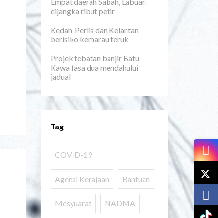
Empat daerah Sabah, Labuan
dijangka ribut petir
Kedah, Perlis dan Kelantan
berisiko kemarau teruk
Projek tebatan banjir Batu
Kawa fasa dua mendahului
jadual
Tag
COVID-19
Agensi Kerajaan
Bantuan
Mesyuarat
NADMA
L