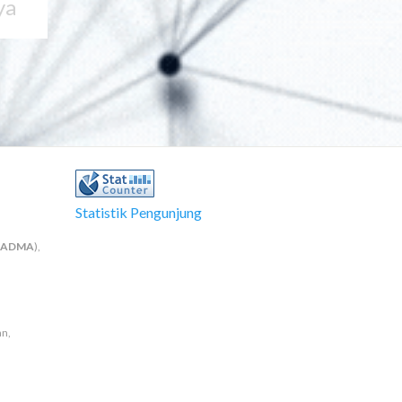
ya
Statistik Pengunjung
NADMA
),
an,