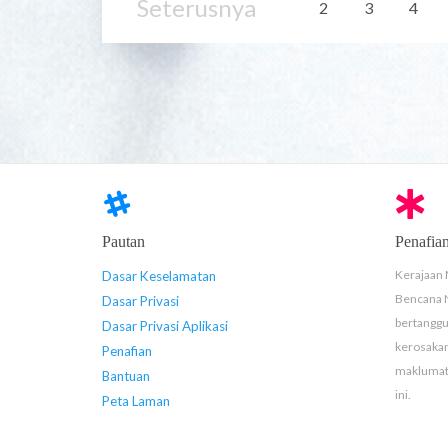
Seterusnya
2
3
4
Pautan
Penafia
Kerajaan 
Dasar Keselamatan
Bencana 
Dasar Privasi
bertanggu
Dasar Privasi Aplikasi
kerosaka
Penafian
maklumat 
Bantuan
ini.
Peta Laman