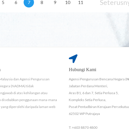
Seterusn
5
6
7
8
9
10
11
n
Hubungi Kami
Malaysia dan Agensi Pengurusan
Agensi Pengurusan Bencana Negara (
Negara (NADMA) tidak
Jabatan Perdana Menteri,
ngjawab di atas kehilangan atau
Aras B1, 6 dan 7, Setia Perkasa 5,
n disebabkan penggunaan mana-mana
Kompleks Setia Perkasa,
yang diperolehi daripada laman web
Pusat Pentadbiran Kerajaan Persekutu
62502 WP Putrajaya
T: +603 8870 4800