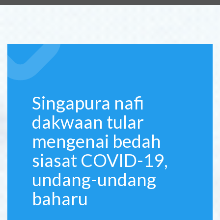
Singapura nafi
dakwaan tular
mengenai bedah
siasat COVID-19,
undang-undang
baharu