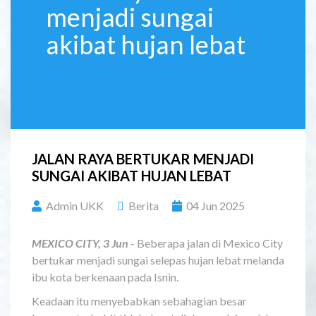
menjadi sungai
akibat hujan lebat
JALAN RAYA BERTUKAR MENJADI
SUNGAI AKIBAT HUJAN LEBAT
Admin UKK
Berita
04 Jun 2025
MEXICO CITY, 3 Jun
- Beberapa jalan di Mexico City
bertukar menjadi sungai selepas hujan lebat melanda
ibu kota berkenaan pada Isnin.
Keadaan itu menyebabkan sebahagian besar