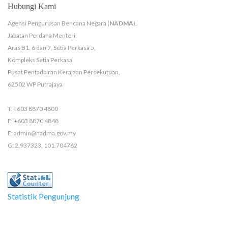
Hubungi Kami
Agensi Pengurusan Bencana Negara (
NADMA
),
Jabatan Perdana Menteri,
Aras B1, 6 dan 7, Setia Perkasa 5,
Kompleks Setia Perkasa,
Pusat Pentadbiran Kerajaan Persekutuan,
62502 WP Putrajaya
T: +603 8870 4800
F: +603 8870 4848
E: admin@nadma.gov.my
G: 2.937323, 101.704762
Statistik Pengunjung