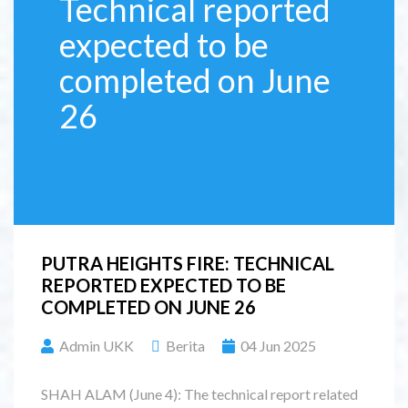
Technical reported
expected to be
completed on June
26
PUTRA HEIGHTS FIRE: TECHNICAL
REPORTED EXPECTED TO BE
COMPLETED ON JUNE 26
Admin UKK
Berita
04 Jun 2025
SHAH ALAM (June 4): The technical report related