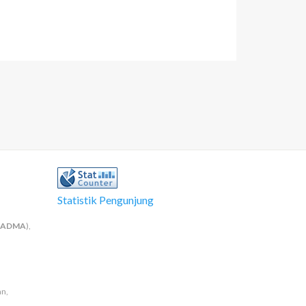
Statistik Pengunjung
NADMA
),
an,