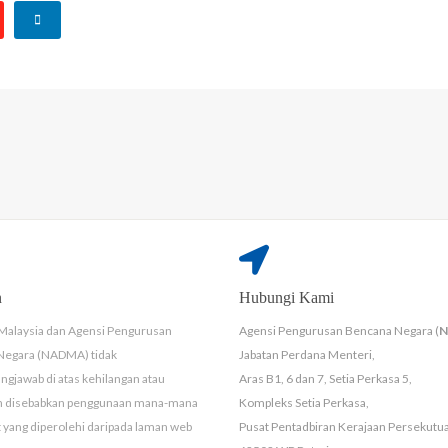
n
Hubungi Kami
Malaysia dan Agensi Pengurusan
Agensi Pengurusan Bencana Negara (
Negara (NADMA) tidak
Jabatan Perdana Menteri,
ngjawab di atas kehilangan atau
Aras B1, 6 dan 7, Setia Perkasa 5,
n disebabkan penggunaan mana-mana
Kompleks Setia Perkasa,
yang diperolehi daripada laman web
Pusat Pentadbiran Kerajaan Persekutu