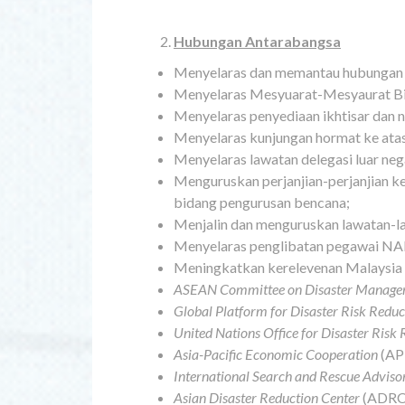
Hubungan Antarabangsa
Menyelaras dan memantau hubungan da
Menyelaras Mesyuarat-Mesyaurat Bi
Menyelaras penyediaan ikhtisar dan 
Menyelaras kunjungan hormat ke ata
Menyelaras lawatan delegasi luar n
Menguruskan perjanjian-perjanjian ke
bidang pengurusan bencana;
Menjalin dan menguruskan lawatan-la
Menyelaras penglibatan pegawai NA
Meningkatkan kerelevenan Malaysia d
ASEAN Committee on Disaster Manage
Global Platform for Disaster Risk Reduc
United Nations Office for Disaster Risk
Asia-Pacific Economic Cooperation
(AP
International Search and Rescue Advis
Asian Disaster Reduction Center
(ADRC)