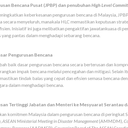
usan Bencana Pusat (JPBP) dan penubuhan
High Level Commit
ingkatkan keberkesanan pengurusan bencana di Malaysia, JPBP t
 secara menyeluruh, manakala HLC memastikan keputusan strateg
ien. Inisiatif ini juga melibatkan pengaktifan jawatankuasa di pe
s yang pantas dalam menghadapi sebarang bencana.
sar Pengurusan Bencana
baik dasar pengurusan bencana secara berterusan dan kompreh
angkan impak bencana melalui pencegahan dan mitigasi. Selain
mastikan tindak balas yang cepat dan efisien semasa bencana d
egara dalam menghadapi bencana.
san Tertinggi Jabatan dan Menteri ke Mesyuarat Serantau 
rkan komitmen Malaysia dalam pengurusan bencana di peringkat S
,
ASEAN Ministerial Meeting in Disaster Management
(AMMDM),
Co
rgency Response
(AADMER),
Governing Board of The ASEAN Coordina