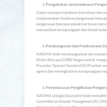
Pengukuhan Jawatankuasa Pengur
Dalam memperkukuhkan koordinasi dan men
melaksanakan tindakan pengurusan bencana
pengurusan bencana adalah berkesan dan efis
memastikan kesiapsiagaan dan tindak bala
Pembangunan dan Pelaksanaan Da
NADMA telah membangunkan dan menambah 
Risiko Bencana (DRR) Negara untuk mengur
Prosedur Operasi Standard (SOP) untuk me
agensi dan meningkatkan kesiapsiagaan n
Penyelarasan Penglibatan Penguru
NADMA sebagai
focal point
telah menzahi
Committee on Disaster Management
(ACDM)
Agreement on Disaster Management and Eme