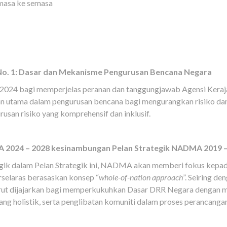
semasa ke semasa
. 1: Dasar dan Mekanisme Pengurusan Bencana Negara
 2024 bagi memperjelas peranan dan tanggungjawab Agensi Keraj
n utama dalam pengurusan bencana bagi mengurangkan risiko dan im
rusan risiko yang komprehensif dan inklusif.
A 2024 – 2028 kesinambungan Pelan Strategik NADMA 2019 
gik dalam Pelan Strategik ini, NADMA akan memberi fokus kepada
rselaras berasaskan konsep “
whole-of-nation approach
”. Seiring d
i turut dijajarkan bagi memperkukuhkan Dasar DRR Negara denga
yang holistik, serta penglibatan komuniti dalam proses perancanga