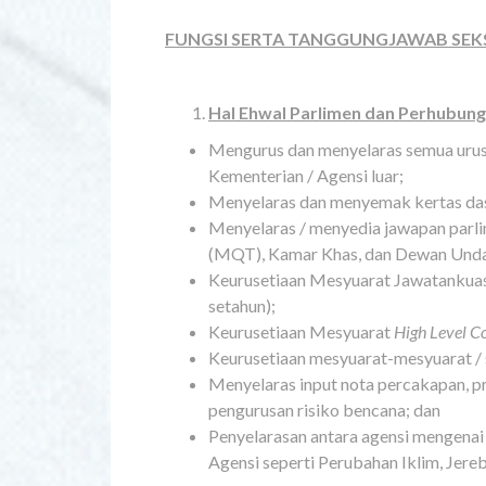
FUNGSI SERTA TANGGUNGJAWAB SEK
Hal Ehwal Parlimen dan Perhubung
Mengurus dan menyelaras semua uru
Kementerian / Agensi luar;
Menyelaras dan menyemak kertas da
Menyelaras / menyedia jawapan parl
(MQT), Kamar Khas, dan Dewan Unda
Keurusetiaan Mesyuarat Jawatankuas
setahun);
Keurusetiaan Mesyuarat
High Level 
Keurusetiaan mesyuarat-mesyuarat / se
Menyelaras input nota percakapan, pr
pengurusan risiko bencana; dan
Penyelarasan antara agensi mengenai i
Agensi seperti Perubahan Iklim, Jer