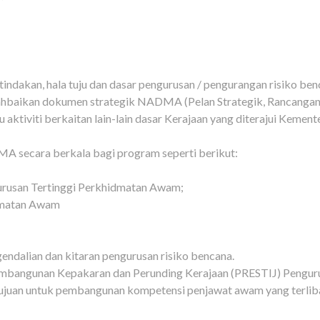
tindakan, hala tuju dan dasar pengurusan / pengurangan risiko be
aikan dokumen strategik NADMA (Pelan Strategik, Rancangan Ma
ktiviti berkaitan lain-lain dasar Kerajaan yang diterajui Kement
A secara berkala bagi program seperti berikut:
urusan Tertinggi Perkhidmatan Awam;
dmatan Awam
ndalian dan kitaran pengurusan risiko bencana.
mbangunan Kepakaran dan Perunding Kerajaan (PRESTIJ) Pengur
juan untuk pembangunan kompetensi penjawat awam yang terliba