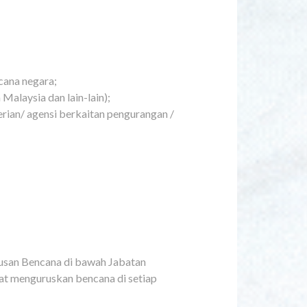
ncana negara;
laysia dan lain-lain);
erian/ agensi berkaitan pengurangan /
usan Bencana di bawah Jabatan
t menguruskan bencana di setiap