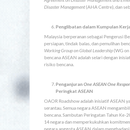
Disaster Management
(AHA Centre), dan se
Penglibatan dalam Kumpulan Kerj
Malaysia berperanan sebagai Pengerusi B
persiapan, tindak balas, dan pemulihan be
Working Group on Global Leadership
(WG on 
bencana ASEAN adalah selari dengan inisi
risiko bencana.
Penganjuran
One ASEAN One Respo
Peringkat ASEAN
OAOR Roadshow adalah inisiatif ASEAN yan
serantau. Semua negara ASEAN mengambil 
bencana. Sambutan Peringatan Tahun Ke-20
14 negara dan memperkukuhkan komitmen A
negara anggota ASEAN dalam menghadapi a