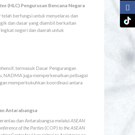
tee
(HLC) Pengurusan Bencana Negara
elah berfungsi untuk menyelaras dan
ik dan dasar yang diambil berkaitan
ringkat negeri dan daerah untuk
ensif, termasuk Dasar Pengurangan
 itu, NADMA juga memperkenalkan pelbagai
engan memperkukuhkan koordinasi antara
dan Antarabangsa
erantau dan Antarabangsa melalui
ASEAN
nference of the Parties
(COP)
to the ASEAN
ting Centre for Humanitarian Assistance on