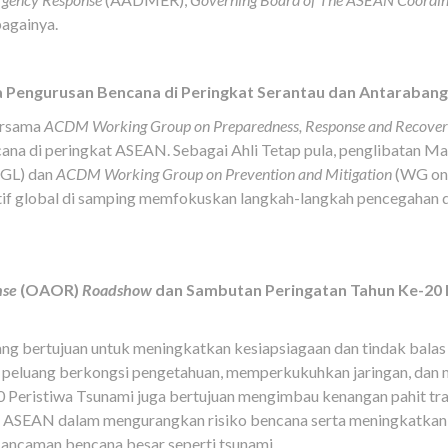
bagainya.
a Pengurusan Bencana di Peringkat Serantau dan Antaraban
ersama
ACDM Working Group on Preparedness, Response and Recove
ncana di peringkat ASEAN. Sebagai Ahli Tetap pula, penglibatan
GL) dan
ACDM Working Group on Prevention and Mitigation
(WG on
atif global di samping memfokuskan langkah-langkah pencegahan 
nse
(OAOR)
Roadshow
dan Sambutan Peringatan Tahun Ke-20 
g bertujuan untuk meningkatkan kesiapsiagaan dan tindak balas
peluang berkongsi pengetahuan, memperkukuhkan jaringan, dan 
 Peristiwa Tsunami juga bertujuan mengimbau kenangan pahit tra
SEAN dalam mengurangkan risiko bencana serta meningkatkan k
ncaman bencana besar seperti tsunami.