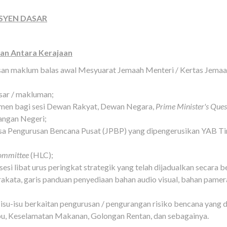
SYEN DASAR
an Antara Kerajaan
san maklum balas awal Mesyuarat Jemaah Menteri / Kertas Jem
sar / makluman;
imen bagi sesi Dewan Rakyat, Dewan Negara,
Prime Minister's Que
ngan Negeri;
a Pengurusan Bencana Pusat (JPBP) yang dipengerusikan YAB Ti
Committee
(HLC);
si libat urus peringkat strategik yang telah dijadualkan secara b
akata, garis panduan penyediaan bahan audio visual, bahan pamer
su-isu berkaitan pengurusan / pengurangan risiko bencana yang dit
ebu, Keselamatan Makanan, Golongan Rentan, dan sebagainya.