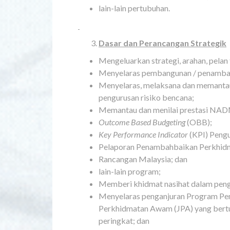
lain-lain pertubuhan.
Dasar dan Perancangan Strategik
Mengeluarkan strategi, arahan, pelan 
Menyelaras pembangunan / penambahb
Menyelaras, melaksana dan memantau a
pengurusan risiko bencana;
Memantau dan menilai prestasi NADM
Outcome Based Budgeting
(OBB);
Key Performance Indicator
(KPI) Peng
Pelaporan Penambahbaikan Perkhi
Rancangan Malaysia; dan
lain-lain program;
Memberi khidmat nasihat dalam penge
Menyelaras penganjuran Program Pe
Perkhidmatan Awam (JPA) yang bertu
peringkat; dan