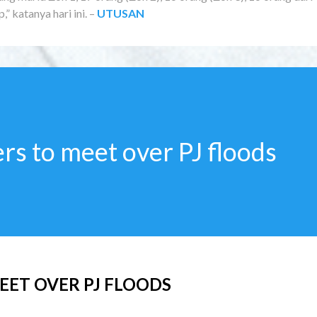
 katanya hari ini. –
UTUSAN
rs to meet over PJ floods
EET OVER PJ FLOODS