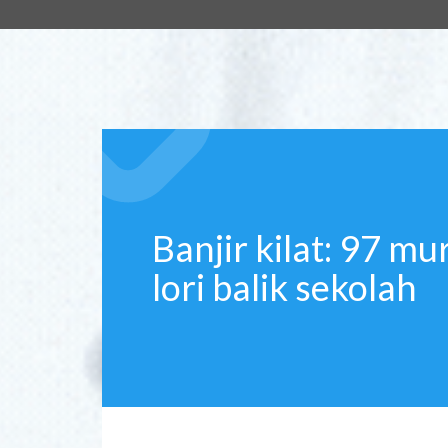
Banjir kilat: 97 m
lori balik sekolah