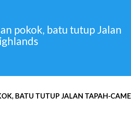
an pokok, batu tutup Jalan
ighlands
OK, BATU TUTUP JALAN TAPAH-CAM