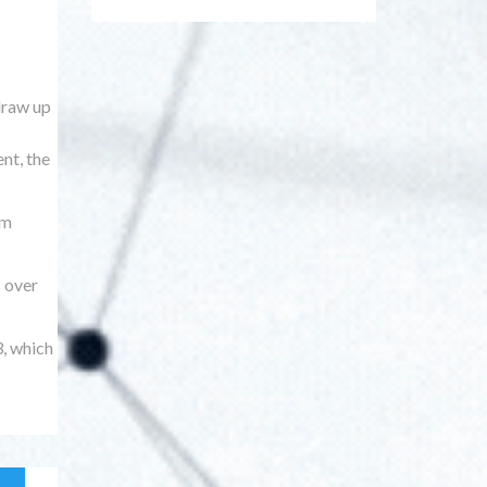
draw up
nt, the
rm
s over
3, which