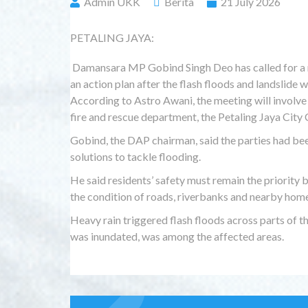
Admin UKK
Berita
21 July 2026
PETALING JAYA:
Damansara MP Gobind Singh Deo has called for a 
an action plan after the flash floods and landslide 
According to Astro Awani, the meeting will involve
fire and rescue department, the Petaling Jaya City 
Gobind, the DAP chairman, said the parties had b
solutions to tackle flooding.
He said residents’ safety must remain the priority b
the condition of roads, riverbanks and nearby hom
Heavy rain triggered flash floods across parts of 
was inundated, was among the affected areas.