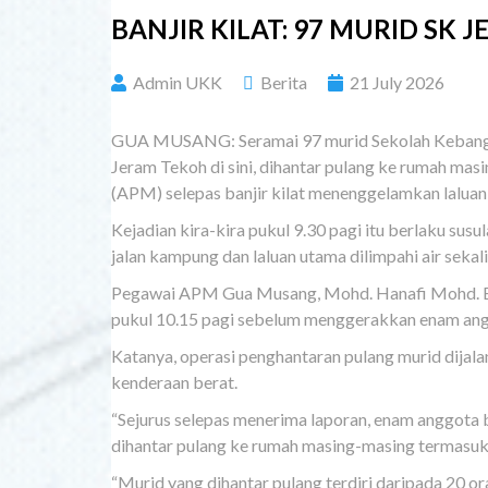
BANJIR KILAT: 97 MURID SK 
Admin UKK
Berita
21 July 2026
GUA MUSANG: Seramai 97 murid Sekolah Kebangs
Jeram Tekoh di sini, dihantar pulang ke rumah m
(APM) selepas banjir kilat menenggelamkan laluan 
Kejadian kira-kira pukul 9.30 pagi itu berlaku sus
jalan kampung dan laluan utama dilimpahi air sekali
Pegawai APM Gua Musang, Mohd. Hanafi Mohd. Bo
pukul 10.15 pagi sebelum menggerakkan enam anggo
Katanya, operasi penghantaran pulang murid dijala
kenderaan berat.
“Sejurus selepas menerima laporan, enam anggota b
dihantar pulang ke rumah masing-masing termasuk
“Murid yang dihantar pulang terdiri daripada 20 or