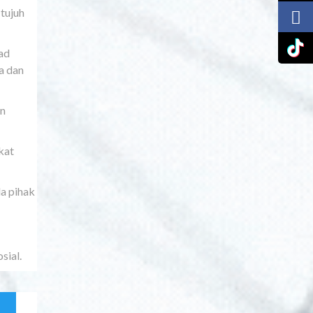
 tujuh
ad
a dan
an
kat
a pihak
sial.