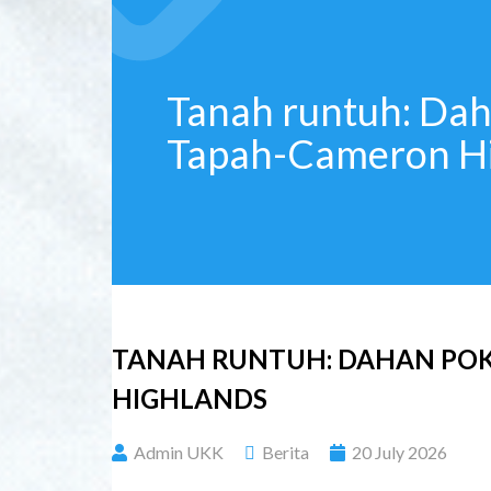
Tanah runtuh: Dah
Tapah-Cameron H
TANAH RUNTUH: DAHAN POK
HIGHLANDS
Admin UKK
Berita
20 July 2026