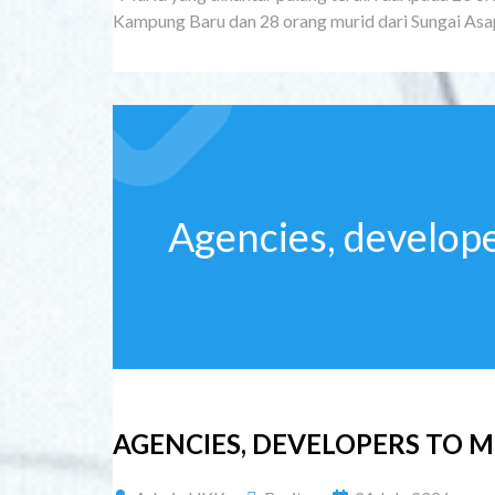
Kampung Baru dan 28 orang murid dari Sungai Asap,”
Agencies, develope
AGENCIES, DEVELOPERS TO M