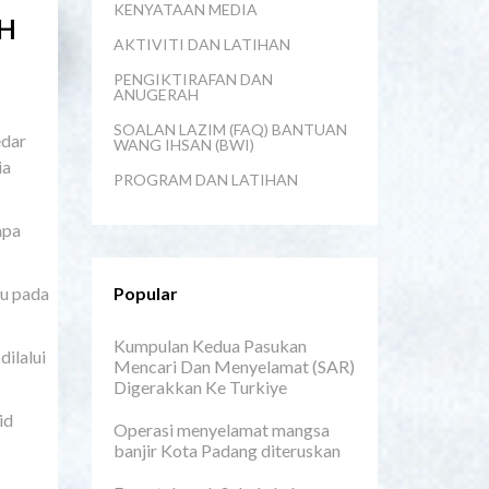
KENYATAAN MEDIA
AH
AKTIVITI DAN LATIHAN
PENGIKTIRAFAN DAN
ANUGERAH
SOALAN LAZIM (FAQ) BANTUAN
edar
WANG IHSAN (BWI)
ia
PROGRAM DAN LATIHAN
apa
u pada
Popular
Kumpulan Kedua Pasukan
ilalui
Mencari Dan Menyelamat (SAR)
Digerakkan Ke Turkiye
id
Operasi menyelamat mangsa
banjir Kota Padang diteruskan