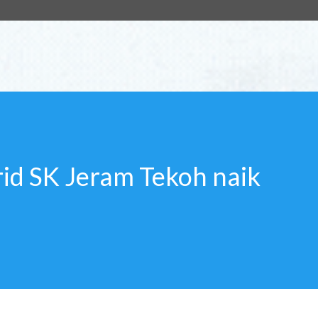
urid SK Jeram Tekoh naik