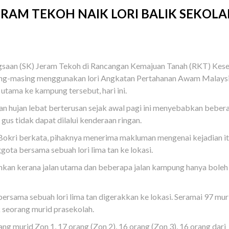
JERAM TEKOH NAIK LORI BALIK SEKOL
aan (SK) Jeram Tekoh di Rancangan Kemajuan Tanah (RKT) Kes
asing-masing menggunakan lori Angkatan Pertahanan Awam Malays
utama ke kampung tersebut, hari ini.
ulan hujan lebat berterusan sejak awal pagi ini menyebabkan beber
 gus tidak dapat dilalui kenderaan ringan.
kri berkata, pihaknya menerima makluman mengenai kejadian it
ta bersama sebuah lori lima tan ke lokasi.
nkan kerana jalan utama dan beberapa jalan kampung hanya boleh d
ersama sebuah lori lima tan digerakkan ke lokasi. Seramai 97 mur
 seorang murid prasekolah.
ang murid Zon 1, 17 orang (Zon 2), 16 orang (Zon 3), 16 orang dari