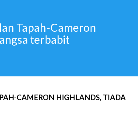
alan Tapah-Cameron
angsa terbabit
APAH-CAMERON HIGHLANDS, TIADA