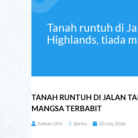
Tanah runtuh di J
Highlands, tiada m
TANAH RUNTUH DI JALAN T
MANGSA TERBABIT
Admin UKK
Berita
20 July 2026