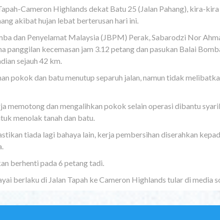
 Tapah-Cameron Highlands dekat Batu 25 (Jalan Pahang), kira-kira
ng akibat hujan lebat berterusan hari ini.
mba dan Penyelamat Malaysia (JBPM) Perak, Sabarodzi Nor Ahm
ima panggilan kecemasan jam 3.12 petang dan pasukan Balai Bomb
dian sejauh 42 km.
han pokok dan batu menutup separuh jalan, namun tidak melibatk
ja memotong dan mengalihkan pokok selain operasi dibantu syari
tuk menolak tanah dan batu.
ikan tiada lagi bahaya lain, kerja pembersihan diserahkan kepad
a.
an berhenti pada 6 petang tadi.
yai berlaku di Jalan Tapah ke Cameron Highlands tular di media so