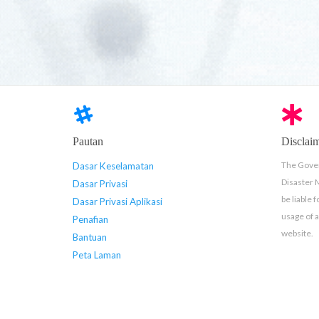
Pautan
Disclai
The Gover
Dasar Keselamatan
Disaster
Dasar Privasi
be liable 
Dasar Privasi Aplikasi
usage of 
Penafian
website.
Bantuan
Peta Laman