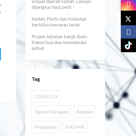
Empat daerah Sabah, Labuan
n
dijangka ribut petir
a
Kedah, Perlis dan Kelantan
berisiko kemarau teruk
Projek tebatan banjir Batu
Kawa fasa dua mendahului
jadual
Tag
COVID-19
Agensi Kerajaan
Bantuan
Mesyuarat
NADMA