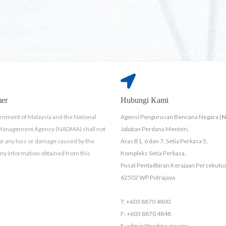
mer
Hubungi Kami
nment of Malaysia and the National
Agensi Pengurusan Bencana Negara (
 Management Agency (NADMA) shall not
Jabatan Perdana Menteri,
for any loss or damage caused by the
Aras B1, 6 dan 7, Setia Perkasa 5,
any information obtained from this
Kompleks Setia Perkasa,
Pusat Pentadbiran Kerajaan Persekutu
62502 WP Putrajaya
T: +603 8870 4800
F: +603 8870 4848
E: admin@nadma.gov.my