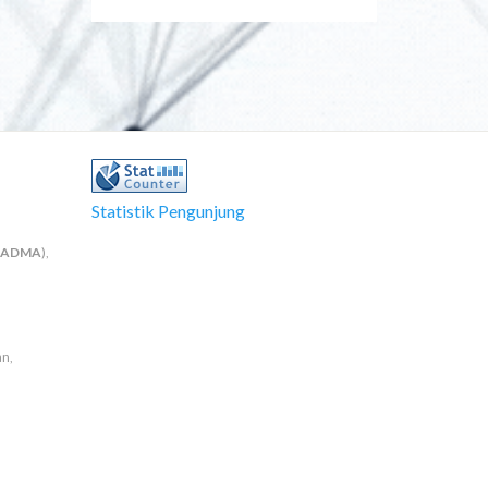
Statistik Pengunjung
NADMA
),
an,