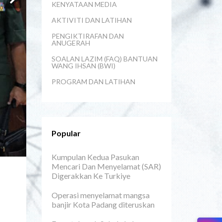
KENYATAAN MEDIA
AKTIVITI DAN LATIHAN
PENGIKTIRAFAN DAN
ANUGERAH
SOALAN LAZIM (FAQ) BANTUAN
WANG IHSAN (BWI)
PROGRAM DAN LATIHAN
Popular
Kumpulan Kedua Pasukan
Mencari Dan Menyelamat (SAR)
Digerakkan Ke Turkiye
Operasi menyelamat mangsa
banjir Kota Padang diteruskan