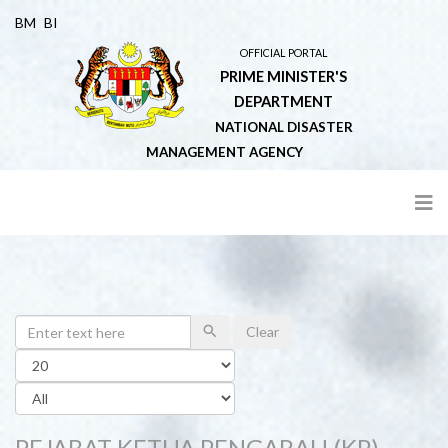
BM
BI
OFFICIAL PORTAL
PRIME MINISTER'S
DEPARTMENT
NATIONAL DISASTER
MANAGEMENT AGENCY
Search
Clear
Display
#
Category
PEJABAT KETUA PENGARAH (KP)