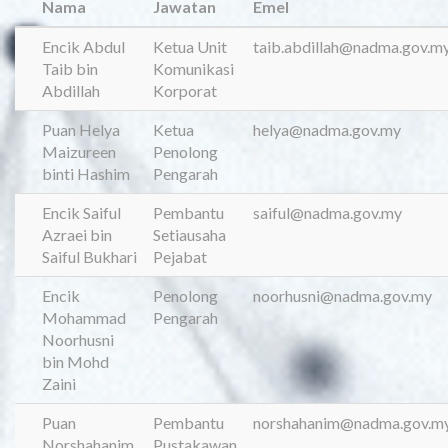
Nama
Jawatan
Emel
Encik Abdul
Ketua Unit
taib.abdillah@nadma.gov.m
Taib bin
Komunikasi
Abdillah
Korporat
Puan Helya
Ketua
helya@nadma.gov.my
Maizureen
Penolong
binti Hashim
Pengarah
Encik Saiful
Pembantu
saiful@nadma.gov.my
Azraei bin
Setiausaha
Saiful Bukhari
Pejabat
Encik
Penolong
noorhusni@nadma.gov.my
Mohammad
Pengarah
Noorhusni
bin Mohd
Zaini
Puan
Pembantu
norshahanim@nadma.gov.m
Norshahanim
Pustakawan