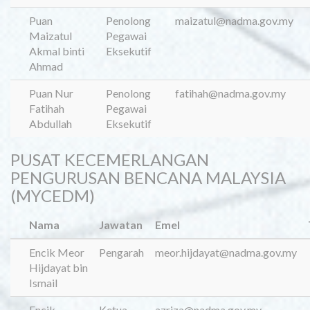
Puan
Penolong
maizatul@nadma.gov.my
Maizatul
Pegawai
Akmal binti
Eksekutif
Ahmad
Puan Nur
Penolong
fatihah@nadma.gov.my
Fatihah
Pegawai
Abdullah
Eksekutif
PUSAT KECEMERLANGAN
PENGURUSAN BENCANA MALAYSIA
(MYCEDM)
Nama
Jawatan
Emel
Encik Meor
Pengarah
meor.hijdayat@nadma.gov.my
Hijdayat bin
Ismail
Encik
Ketua
azriza@nadma.gov.my