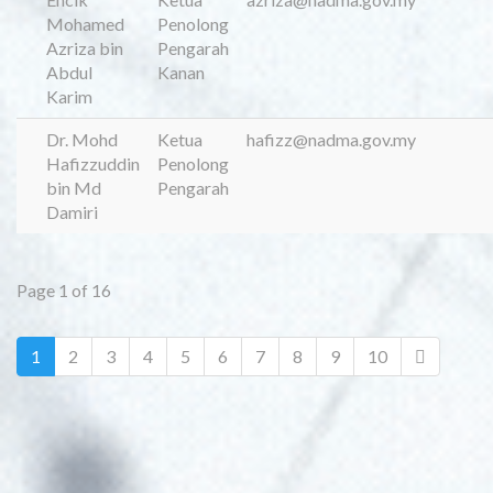
Mohamed
Penolong
Azriza bin
Pengarah
Abdul
Kanan
Karim
Dr. Mohd
Ketua
hafizz@nadma.gov.my
Hafizzuddin
Penolong
bin Md
Pengarah
Damiri
Page 1 of 16
1
2
3
4
5
6
7
8
9
10