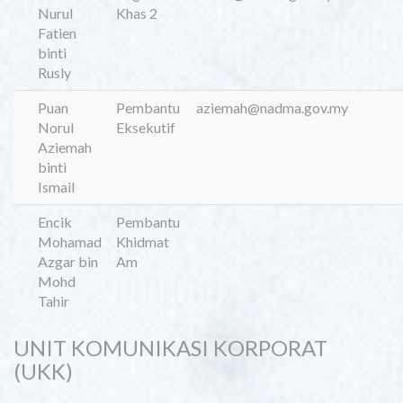
Nurul
Khas 2
Fatien
binti
Rusly
Puan
Pembantu
aziemah@nadma.gov.my
Norul
Eksekutif
Aziemah
binti
Ismail
Encik
Pembantu
Mohamad
Khidmat
Azgar bin
Am
Mohd
Tahir
UNIT KOMUNIKASI KORPORAT
(UKK)