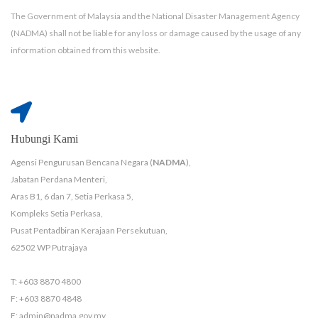
The Government of Malaysia and the National Disaster Management Agency
(NADMA) shall not be liable for any loss or damage caused by the usage of any
information obtained from this website.
Hubungi Kami
Agensi Pengurusan Bencana Negara (
NADMA
),
Jabatan Perdana Menteri,
Aras B1, 6 dan 7, Setia Perkasa 5,
Kompleks Setia Perkasa,
Pusat Pentadbiran Kerajaan Persekutuan,
62502 WP Putrajaya
T: +603 8870 4800
F: +603 8870 4848
E: admin@nadma.gov.my