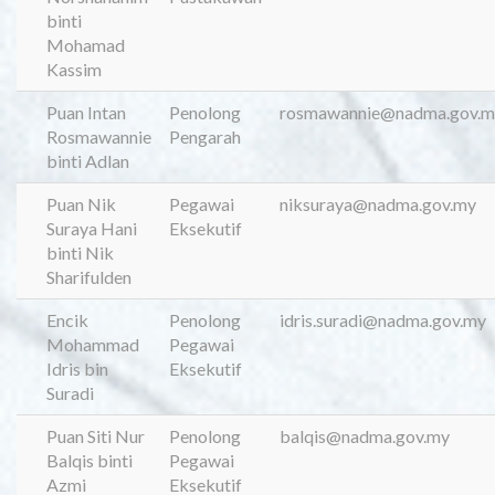
binti
Mohamad
Kassim
Puan Intan
Penolong
rosmawannie@nadma.gov.m
Rosmawannie
Pengarah
binti Adlan
Puan Nik
Pegawai
niksuraya@nadma.gov.my
Suraya Hani
Eksekutif
binti Nik
Sharifulden
Encik
Penolong
idris.suradi@nadma.gov.my
Mohammad
Pegawai
Idris bin
Eksekutif
Suradi
Puan Siti Nur
Penolong
balqis@nadma.gov.my
Balqis binti
Pegawai
Azmi
Eksekutif