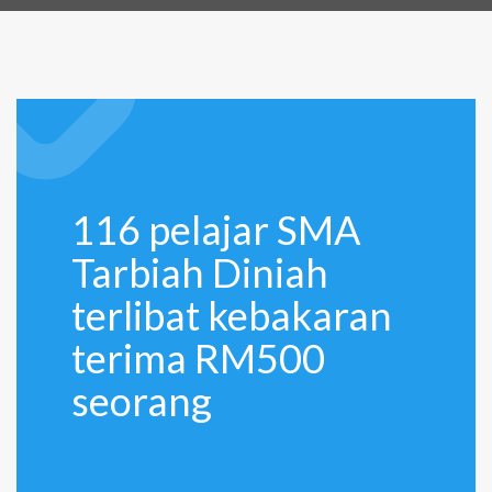
116 pelajar SMA
Tarbiah Diniah
terlibat kebakaran
terima RM500
seorang