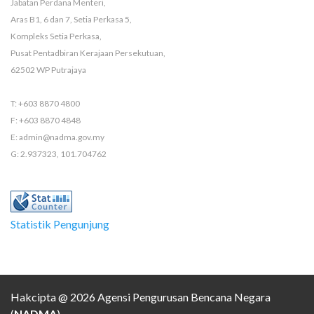
Jabatan Perdana Menteri,
Aras B1, 6 dan 7, Setia Perkasa 5,
Kompleks Setia Perkasa,
Pusat Pentadbiran Kerajaan Persekutuan,
62502 WP Putrajaya
T: +603 8870 4800
F: +603 8870 4848
E: admin@nadma.gov.my
G: 2.937323, 101.704762
Statistik Pengunjung
Hakcipta @ 2026 Agensi Pengurusan Bencana Negara
(
NADMA
).