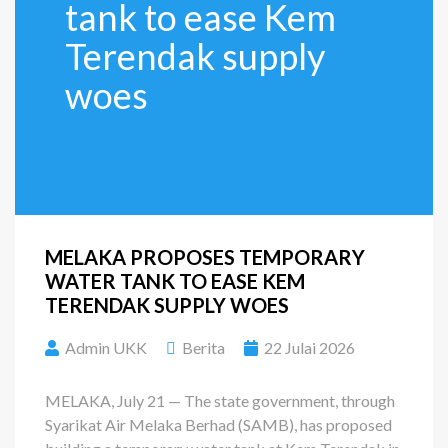
tank to ease Kem
Terendak supply
woes
MELAKA PROPOSES TEMPORARY
WATER TANK TO EASE KEM
TERENDAK SUPPLY WOES
Admin UKK
Berita
22 Julai 2026
MELAKA, July 21 — The state government, through
Syarikat Air Melaka Berhad (SAMB), has proposed