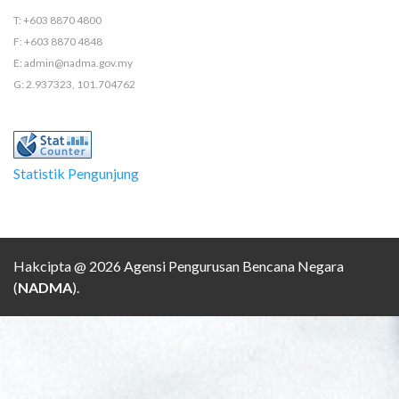
T: +603 8870 4800
F: +603 8870 4848
E: admin@nadma.gov.my
G: 2.937323, 101.704762
Statistik Pengunjung
Hakcipta @ 2026 Agensi Pengurusan Bencana Negara
(
NADMA
).