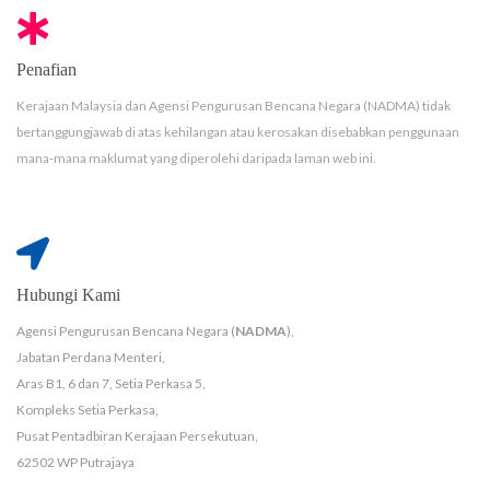
Penafian
Kerajaan Malaysia dan Agensi Pengurusan Bencana Negara (NADMA) tidak
bertanggungjawab di atas kehilangan atau kerosakan disebabkan penggunaan
mana-mana maklumat yang diperolehi daripada laman web ini.
Hubungi Kami
Agensi Pengurusan Bencana Negara (
NADMA
),
Jabatan Perdana Menteri,
Aras B1, 6 dan 7, Setia Perkasa 5,
Kompleks Setia Perkasa,
Pusat Pentadbiran Kerajaan Persekutuan,
62502 WP Putrajaya