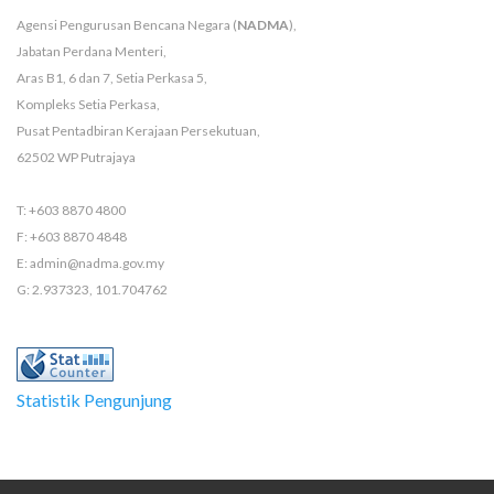
Agensi Pengurusan Bencana Negara (
NADMA
),
Jabatan Perdana Menteri,
Aras B1, 6 dan 7, Setia Perkasa 5,
Kompleks Setia Perkasa,
Pusat Pentadbiran Kerajaan Persekutuan,
62502 WP Putrajaya
T: +603 8870 4800
F: +603 8870 4848
E: admin@nadma.gov.my
G: 2.937323, 101.704762
Statistik Pengunjung