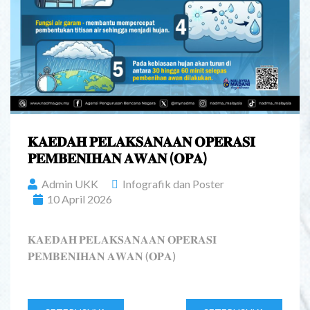
𝐊𝐀𝐄𝐃𝐀𝐇 𝐏𝐄𝐋𝐀𝐊𝐒𝐀𝐍𝐀𝐀𝐍 𝐎𝐏𝐄𝐑𝐀𝐒𝐈
𝐏𝐄𝐌𝐁𝐄𝐍𝐈𝐇𝐀𝐍 𝐀𝐖𝐀𝐍 (𝐎𝐏𝐀)
Admin UKK
Infografik dan Poster
10 April 2026
𝐊𝐀𝐄𝐃𝐀𝐇 𝐏𝐄𝐋𝐀𝐊𝐒𝐀𝐍𝐀𝐀𝐍 𝐎𝐏𝐄𝐑𝐀𝐒𝐈
𝐏𝐄𝐌𝐁𝐄𝐍𝐈𝐇𝐀𝐍 𝐀𝐖𝐀𝐍 (𝐎𝐏𝐀)