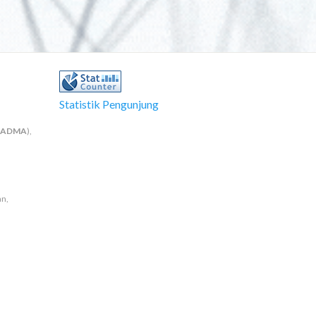
Statistik Pengunjung
NADMA
),
an,