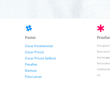
Pautan
Penafia
Kerajaan 
Dasar Keselamatan
Bencana 
Dasar Privasi
bertanggu
Dasar Privasi Aplikasi
kerosaka
Penafian
maklumat 
Bantuan
ini.
Peta Laman