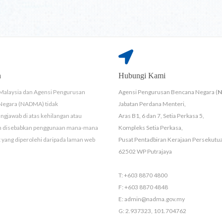
n
Hubungi Kami
Malaysia dan Agensi Pengurusan
Agensi Pengurusan Bencana Negara (
Negara (NADMA) tidak
Jabatan Perdana Menteri,
ngjawab di atas kehilangan atau
Aras B1, 6 dan 7, Setia Perkasa 5,
n disebabkan penggunaan mana-mana
Kompleks Setia Perkasa,
yang diperolehi daripada laman web
Pusat Pentadbiran Kerajaan Persekutu
62502 WP Putrajaya
T: +603 8870 4800
F: +603 8870 4848
E: admin@nadma.gov.my
G: 2.937323, 101.704762