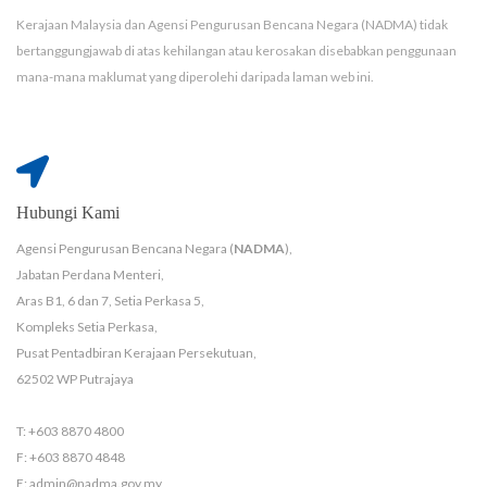
Kerajaan Malaysia dan Agensi Pengurusan Bencana Negara (NADMA) tidak
bertanggungjawab di atas kehilangan atau kerosakan disebabkan penggunaan
mana-mana maklumat yang diperolehi daripada laman web ini.
Hubungi Kami
Agensi Pengurusan Bencana Negara (
NADMA
),
Jabatan Perdana Menteri,
Aras B1, 6 dan 7, Setia Perkasa 5,
Kompleks Setia Perkasa,
Pusat Pentadbiran Kerajaan Persekutuan,
62502 WP Putrajaya
T: +603 8870 4800
F: +603 8870 4848
E: admin@nadma.gov.my