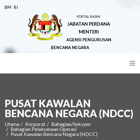
BM
BI
PORTAL RASMI
JABATAN PERDANA
MENTERI
AGENSI PENGURUSAN
BENCANA NEGARA
PUSAT KAWALAN
BENCANA NEGARA (NDCC)
Utama
Korporat
Bahagian/Seksyen
Bahagian Pelaksanaan Operasi
Pusat Kawalan Bencana Negara (NDCC)