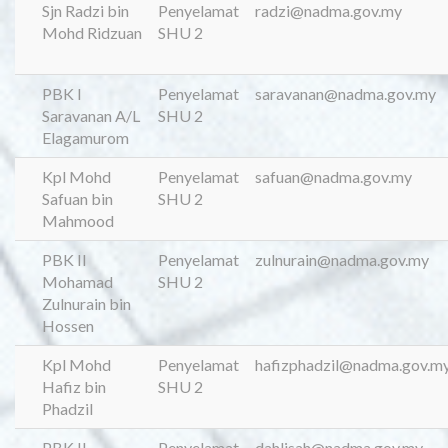
Sjn Radzi bin
Penyelamat
radzi@nadma.gov.my
Mohd Ridzuan
SHU 2
PBK I
Penyelamat
saravanan@nadma.gov.my
Saravanan A/L
SHU 2
Elagamurom
Kpl Mohd
Penyelamat
safuan@nadma.gov.my
Safuan bin
SHU 2
Mahmood
PBK II
Penyelamat
zulnurain@nadma.gov.my
Mohamad
SHU 2
Zulnurain bin
Hossen
Kpl Mohd
Penyelamat
hafizphadzil@nadma.gov.m
Hafiz bin
SHU 2
Phadzil
PBK II
Penyelamat
dahlisah@nadma.gov.my