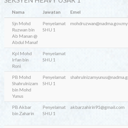
Nama
Jawatan
Emel
Sjn Mohd
Penyelamat
mohdruzwan@nadma.gov.my
Ruzwan bin
SHU 1
Ab Manan @
Abdul Manaf
Kpl Mohd
Penyelamat
Irfan bin
SHU 1
Roni
PB Mohd
Penyelamat
shahrulnizamyunus@nadma.g
Shahrulnizam
SHU 1
bin Mohd
Yunus
PB Akbar
Penyelamat
akbarzahirin91@gmail.com
bin Zaharin
SHU 1