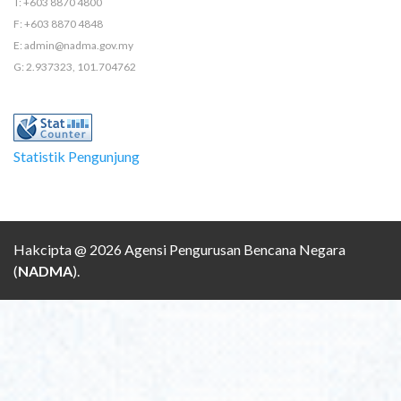
T: +603 8870 4800
F: +603 8870 4848
E: admin@nadma.gov.my
G: 2.937323, 101.704762
Statistik Pengunjung
Hakcipta @ 2026 Agensi Pengurusan Bencana Negara
(
NADMA
).