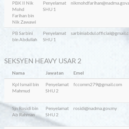
PBK II Nik
Penyelamat
nikmohdfarihan@nadma.gov
Mohd
SHU 1
Farihan bin
Nik Zawawi
PB Sarbini
Penyelamat
sarbiniabdul.official@gmail.
bin Abdullah
SHU 1
SEKSYEN HEAVY USAR 2
Nama
Jawatan
Emel
Kpl Ismail bin
Penyelamat
fccomm279@gmail.com
Mahmud
SHU 2
Sjn Rosidi bin
Penyelamat
rosidi@nadma.gov.my
Ab Rahman
SHU 2