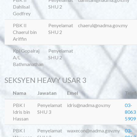
Dahlisal
SHU 2
Godfrey
PBK II
Penyelamat
chaerul@nadma.gov.my
Chaerul bin
SHU 2
Ariffin
Kpl Gopalraj
Penyelamat
A/L
SHU 2
Bathmanathan
SEKSYEN HEAVY USAR 3
Nama
Jawatan
Emel
Tele
PBK I
Penyelamat
idris@nadma.gov.my
03-
Idris bin
SHU 3
8063
Hassan
5909
PBK I
Penyelamat
waxecon@nadma.gov.my
03-