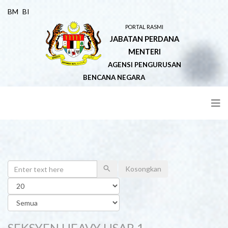
BM
BI
PORTAL RASMI
JABATAN PERDANA
MENTERI
AGENSI PENGURUSAN
BENCANA NEGARA
Cari
Kosongkan
Papar
#
Kategori
SEKSYEN HEAVY USAR 1