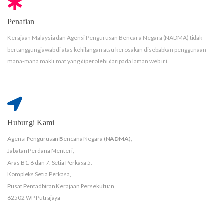
Penafian
Kerajaan Malaysia dan Agensi Pengurusan Bencana Negara (NADMA) tidak
bertanggungjawab di atas kehilangan atau kerosakan disebabkan penggunaan
mana-mana maklumat yang diperolehi daripada laman web ini.
Hubungi Kami
Agensi Pengurusan Bencana Negara (
NADMA
),
Jabatan Perdana Menteri,
Aras B1, 6 dan 7, Setia Perkasa 5,
Kompleks Setia Perkasa,
Pusat Pentadbiran Kerajaan Persekutuan,
62502 WP Putrajaya