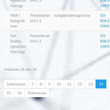
Waxecon
SHU 3
8063
George
5909
PBK I
Penyelamat
suing@nadma.gov.my
03-
Suing Ak
SHU 3
8063
Inen
5909
Kpl
Penyelamat
03-
Shafiq
SHU 3
8063
Iqmal bin
5909
Md Elias
Halaman 14 dari 16
Seterusnya
7
8
9
10
11
12
13
14
15
16
Seterusnya