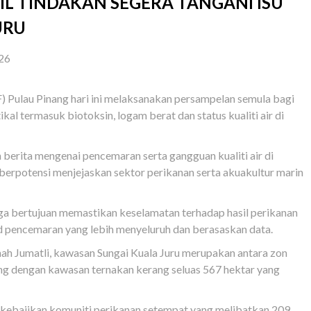
L TINDAKAN SEGERA TANGANI ISU
URU
26
ulau Pinang hari ini melaksanakan persampelan semula bagi
al termasuk biotoksin, logam berat dan status kualiti air di
n berita mengenai pencemaran serta gangguan kualiti air di
erpotensi menjejaskan sektor perikanan serta akuakultur marin
ga bertujuan memastikan keselamatan terhadap hasil perikanan
d pencemaran yang lebih menyeluruh dan berasaskan data.
h Jumatli, kawasan Sungai Kuala Juru merupakan antara zon
nang dengan kawasan ternakan kerang seluas 567 hektar yang
p kebajikan komuniti perikanan setempat yang melibatkan 209