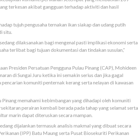
ang terkesan akibat gangguan terhadap aktiviti dan hasil
erhadap tujuh pengusaha ternakan ikan siakap dan udang putih
 situ.
 sedang dilaksanakan bagi mengenal pasti implikasi ekonomi serta
aha terlibat bagi tujuan dokumentasi dan tindakan susulan,”
aan Presiden Persatuan Pengguna Pulau Pinang (CAP), Mohideen
ran di Sungai Juru ketika ini semakin serius dan jika gagal
a pencarian komuniti penternak kerang serta nelayan di kawasan
au Pinang memahami kebimbangan yang dihadapi oleh komuniti
sekitaran perairan kembali berada pada tahap yang selamat serta
ultur marin dapat diteruskan secara mampan.
 sedang dijalankan termasuk analisis makmal yang dibuat secara
Perikanan (IPP) Batu Maung serta Pusat Biosekuriti Perikanan