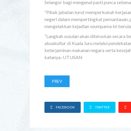
Selangor bagi mengenal pasti punca sebenar
“Pihak jabatan turut memperkukuh kerjasam
negeri dalam mempertingkat pemantauan, p
mengelakkan kejadian seumpama ini berula
“Langkah susulan akan diteruskan secara b
akuakultur di Kuala Juru melalui pendekat
keterjaminan makanan negara serta kesejah
katanya.-UTUSAN
PREV
FACEBOOK
TWITTER