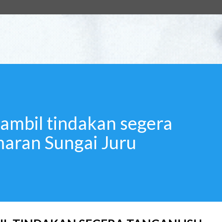
ambil tindakan segera
maran Sungai Juru