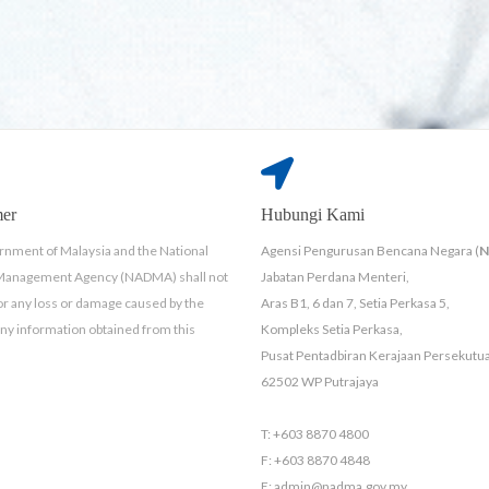
mer
Hubungi Kami
nment of Malaysia and the National
Agensi Pengurusan Bencana Negara (
 Management Agency (NADMA) shall not
Jabatan Perdana Menteri,
for any loss or damage caused by the
Aras B1, 6 dan 7, Setia Perkasa 5,
any information obtained from this
Kompleks Setia Perkasa,
Pusat Pentadbiran Kerajaan Persekutu
62502 WP Putrajaya
T: +603 8870 4800
F: +603 8870 4848
E: admin@nadma.gov.my