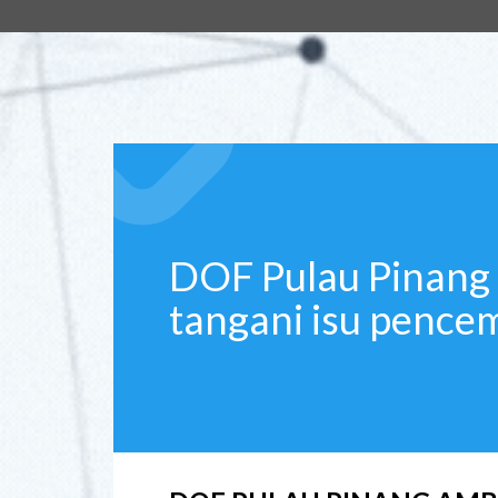
DOF Pulau Pinang 
tangani isu pence