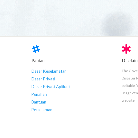
Pautan
Disclai
The Gover
Dasar Keselamatan
Disaster
Dasar Privasi
be liable 
Dasar Privasi Aplikasi
usage of 
Penafian
website.
Bantuan
Peta Laman