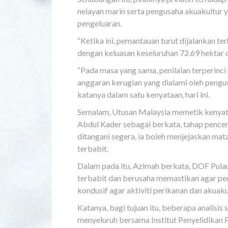
nelayan marin serta pengusaha akuakultur y
pengeluaran.
“Ketika ini, pemantauan turut dijalankan t
dengan keluasan keseluruhan 72.69 hektar di
“Pada masa yang sama, penilaian terperinci
anggaran kerugian yang dialami oleh pengus
katanya dalam satu kenyataan, hari ini.
Semalam, Utusan Malaysia memetik kenyat
Abdul Kader sebagai berkata, tahap pencema
ditangani segera, ia boleh menjejaskan mat
terbabit.
Dalam pada itu, Azimah berkata, DOF Pul
terbabit dan berusaha memastikan agar per
kondusif agar aktiviti perikanan dan akuak
Katanya, bagi tujuan itu, beberapa analisis
menyeluruh bersama Institut Penyelidikan 