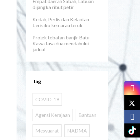
Empat daerah Sabah, Labuan
dijangka ribut petir
Kedah, Perlis dan Kelantan
berisiko kemarau teruk
Projek tebatan banjir Batu
Kawa fasa dua mendahului
jadual
Tag
COVID-19
Agensi Kerajaan
Bantuan
Mesyuarat
NADMA