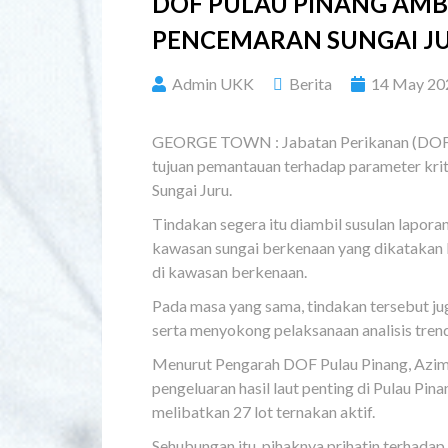
DOF PULAU PINANG AMBI
PENCEMARAN SUNGAI J
Admin UKK
Berita
14 May 20
GEORGE TOWN : Jabatan Perikanan (DOF) P
tujuan pemantauan terhadap parameter kritik
Sungai Juru.
Tindakan segera itu diambil susulan lapora
kawasan sungai berkenaan yang dikatakan b
di kawasan berkenaan.
Pada masa yang sama, tindakan tersebut ju
serta menyokong pelaksanaan analisis tren
Menurut Pengarah DOF Pulau Pinang, Azima
pengeluaran hasil laut penting di Pulau Pi
melibatkan 27 lot ternakan aktif.
Sehubungan itu, pihaknya prihatin terhada