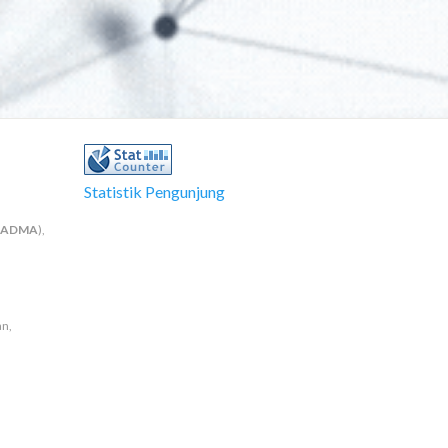
Statistik Pengunjung
NADMA
),
an,