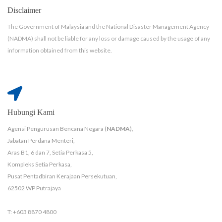
Disclaimer
The Government of Malaysia and the National Disaster Management Agency
(NADMA) shall not be liable for any loss or damage caused by the usage of any
information obtained from this website.
Hubungi Kami
Agensi Pengurusan Bencana Negara (
NADMA
),
Jabatan Perdana Menteri,
Aras B1, 6 dan 7, Setia Perkasa 5,
Kompleks Setia Perkasa,
Pusat Pentadbiran Kerajaan Persekutuan,
62502 WP Putrajaya
T: +603 8870 4800