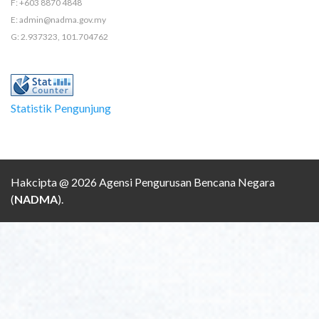
F: +603 8870 4848
E: admin@nadma.gov.my
G: 2.937323, 101.704762
Statistik Pengunjung
Hakcipta @ 2026 Agensi Pengurusan Bencana Negara
(
NADMA
).