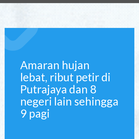
Amaran hujan
lebat, ribut petir di
Putrajaya dan 8
negeri lain sehingga
9 pagi