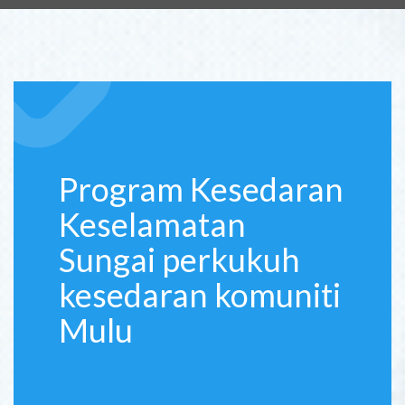
Program Kesedaran
Keselamatan
Sungai perkukuh
kesedaran komuniti
Mulu