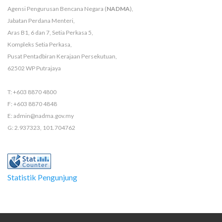
Agensi Pengurusan Bencana Negara (
NADMA
),
Jabatan Perdana Menteri,
Aras B1, 6 dan 7, Setia Perkasa 5,
Kompleks Setia Perkasa,
Pusat Pentadbiran Kerajaan Persekutuan,
62502 WP Putrajaya
T: +603 8870 4800
F: +603 8870 4848
E: admin@nadma.gov.my
G: 2.937323, 101.704762
Statistik Pengunjung