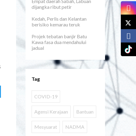
Empat daerah Sabah, Labuan
dijangka ribut petir
Kedah, Perlis dan Kelantan
berisiko kemarau teruk
Projek tebatan banjir Batu
Kawa fasa dua mendahului
jadual
S
Tag
COVID-19
Agensi Kerajaan
Bantuan
Mesyuarat
NADMA