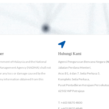
mer
Hubungi Kami
nment of Malaysia and the National
Agensi Pengurusan Bencana Negara (
 Management Agency (NADMA) shall not
Jabatan Perdana Menteri,
for any loss or damage caused by the
Aras B1, 6 dan 7, Setia Perkasa 5,
any information obtained from this
Kompleks Setia Perkasa,
Pusat Pentadbiran Kerajaan Persekutu
62502 WP Putrajaya
T: +603 8870 4800
F: +603 8870 4848