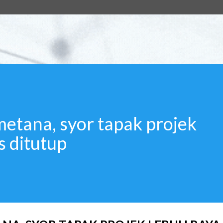
etana, syor tapak projek
s ditutup