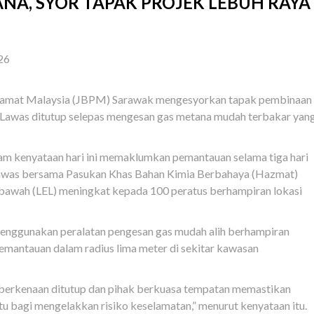
NA, SYOR TAPAK PROJEK LEBUH RAYA
26
lamat Malaysia (JBPM) Sarawak mengesyorkan tapak pembinaan
 Lawas ditutup selepas mengesan gas metana mudah terbakar yan
m kenyataan hari ini memaklumkan pemantauan selama tiga hari
awas bersama Pasukan Khas Bahan Kimia Berbahaya (Hazmat)
 bawah (LEL) meningkat kepada 100 peratus berhampiran lokasi
nggunakan peralatan pengesan gas mudah alih berhampiran
emantauan dalam radius lima meter di sekitar kawasan
erkenaan ditutup dan pihak berkuasa tempatan memastikan
i itu bagi mengelakkan risiko keselamatan,” menurut kenyataan itu.