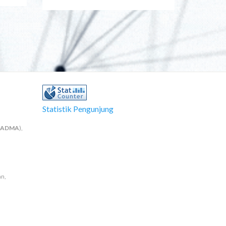
Statistik Pengunjung
NADMA
),
an,