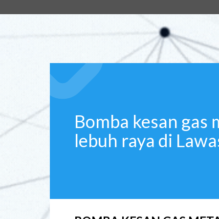
Bomba kesan gas m
lebuh raya di Lawa