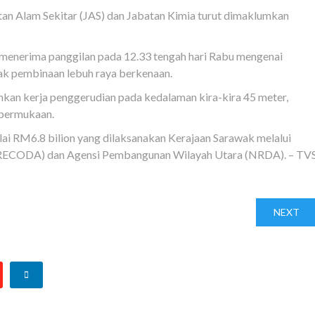
an Alam Sekitar (JAS) dan Jabatan Kimia turut dimaklumkan
erima panggilan pada 12.33 tengah hari Rabu mengenai
pak pembinaan lebuh raya berkenaan.
ankan kerja penggerudian pada kedalaman kira-kira 45 meter,
i permukaan.
ai RM6.8 bilion yang dilaksanakan Kerajaan Sarawak melalui
RECODA) dan Agensi Pembangunan Wilayah Utara (NRDA). – TV
NEXT