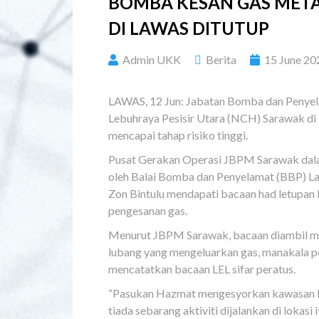
BOMBA KESAN GAS META
DI LAWAS DITUTUP
Admin UKK
Berita
15 June 20
LAWAS, 12 Jun: Jabatan Bomba dan Penye
Lebuhraya Pesisir Utara (NCH) Sarawak di
mencapai tahap risiko tinggi.
Pusat Gerakan Operasi JBPM Sarawak dala
oleh Balai Bomba dan Penyelamat (BBP) L
Zon Bintulu mendapati bacaan had letupan
pengesanan gas.
Menurut JBPM Sarawak, bacaan diambil me
lubang yang mengeluarkan gas, manakala p
mencatatkan bacaan LEL sifar peratus.
“Pasukan Hazmat mengesyorkan kawasan b
tiada sebarang aktiviti dijalankan di lokas