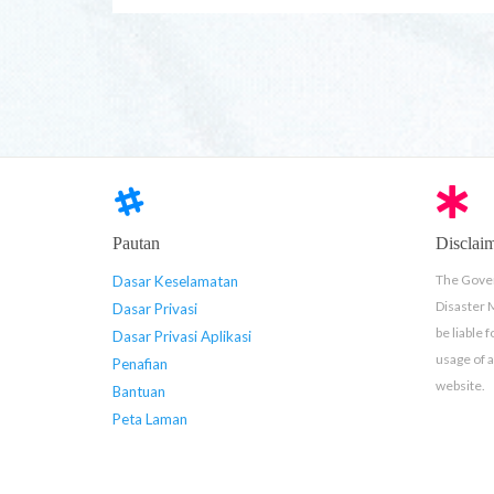
Pautan
Disclai
The Gover
Dasar Keselamatan
Disaster
Dasar Privasi
be liable 
Dasar Privasi Aplikasi
usage of 
Penafian
website.
Bantuan
Peta Laman