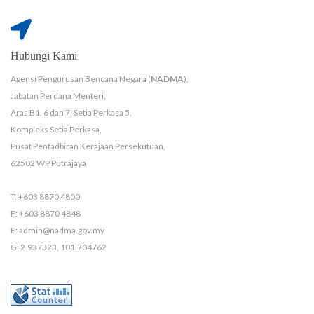
Hubungi Kami
Agensi Pengurusan Bencana Negara (
NADMA
),
Jabatan Perdana Menteri,
Aras B1, 6 dan 7, Setia Perkasa 5,
Kompleks Setia Perkasa,
Pusat Pentadbiran Kerajaan Persekutuan,
62502 WP Putrajaya
T: +603 8870 4800
F: +603 8870 4848
E: admin@nadma.gov.my
G: 2.937323, 101.704762