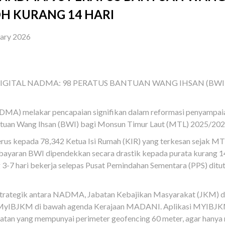
H KURANG 14 HARI
uary 2026
GITAL NADMA: 98 PERATUS BANTUAN WANG IHSAN (BWI
DMA) melakar pencapaian signifikan dalam reformasi penyampai
uan Wang Ihsan (BWI) bagi Monsun Timur Laut (MTL) 2025/2026 
erus kepada 78,342 Ketua Isi Rumah (KIR) yang terkesan sejak M
ayaran BWI dipendekkan secara drastik kepada purata kurang 14
3-7 hari bekerja selepas Pusat Pemindahan Sementara (PPS) ditu
a strategik antara NADMA, Jabatan Kebajikan Masyarakat (JKM) 
asi MyIBJKM di bawah agenda Kerajaan MADANI. Aplikasi MYIBJ
tan yang mempunyai perimeter geofencing 60 meter, agar hanya 