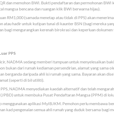
 QR dan memohon BWI. Bukti pendaftaran dan permohonan BWI ki
al mangsa bencana dan ruangan klik BWI berwarna hijau).
ntuan RM1,000 (samada menetap atau tidak di PPS) akan meneri
n atau hadir untuk kutipan tunai di kaunter BSN (bagi mereka yan
kan bagi mengurangkan kerenah birokrasi dan keperluan dokumen f
 Luar PPS
cicir, NADMA sedang memberi tumpuan untuk menyelesaikan baki 
on bukan dari rumah kediaman persendirian, alamat yang sama ol
an berganda daripada ahli isi rumah yang sama. Bayaran akan dis
(seperti di bil utiliti).
ke PPS, NADMA menyediakan kaedah alternatif dan telah mengara
(JPBD) untuk membuka Pusat Pendaftaran Mangsa (PPM) di lokasi
tap menggunakan aplikasi MyIBJKM. Pemohon perlu membawa bers
salinan kad pengenalan semua ahli rumah yang duduk bersama bagi 