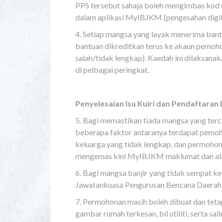
PPS tersebut sahaja boleh mengimbas kod
dalam aplikasi MyIBJKM (pengesahan digit
4. Setiap mangsa yang layak menerima ba
bantuan dikreditkan terus ke akaun pemoho
salah/tidak lengkap). Kaedah ini dilaksana
di pelbagai peringkat.
Penyelesaian Isu Kuiri dan Pendaftaran
5. Bagi memastikan tiada mangsa yang ter
beberapa faktor antaranya terdapat pemoh
keluarga yang tidak lengkap, dan permohon
mengemas kini MyIBJKM maklumat dan alamat 
6. Bagi mangsa banjir yang tidak sempat 
Jawatankuasa Pengurusan Bencana Daerah 
7. Permohonan masih boleh dibuat dan te
gambar rumah terkesan, bil utiliti, serta 