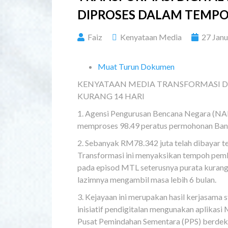
DIPROSES DALAM TEMPO
Faiz
Kenyataan Media
27 Jan
Muat Turun Dokumen
KENYATAAN MEDIA TRANSFORMASI DI
KURANG 14 HARI
1. Agensi Pengurusan Bencana Negara (NA
memproses 98.49 peratus permohonan Bant
2. Sebanyak RM78.342 juta telah dibayar t
Transformasi ini menyaksikan tempoh pemb
pada episod MTL seterusnya purata kurang 
lazimnya mengambil masa lebih 6 bulan.
3. Kejayaan ini merupakan hasil kerjasam
inisiatif pendigitalan mengunakan aplik
Pusat Pemindahan Sementara (PPS) berdeka