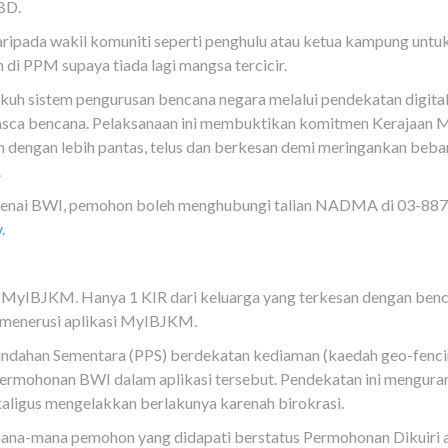
BD.
ipada wakil komuniti seperti penghulu atau ketua kampung untu
i PPM supaya tiada lagi mangsa tercicir.
 sistem pengurusan bencana negara melalui pendekatan digital.
pasca bencana. Pelaksanaan ini membuktikan komitmen Kerajaa
dengan lebih pantas, telus dan berkesan demi meringankan beban
.
genai BWI, pemohon boleh menghubungi talian NADMA di 03-8870
y
.
yIBJKM. Hanya 1 KIR dari keluarga yang terkesan dengan benc
menerusi aplikasi MyIBJKM.
mindahan Sementara (PPS) berdekatan kediaman (kaedah geo-fenc
ermohonan BWI dalam aplikasi tersebut. Pendekatan ini menguran
kaligus mengelakkan berlakunya karenah birokrasi.
 mana-mana pemohon yang didapati berstatus Permohonan Dikuiri 