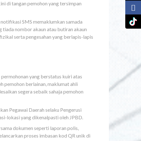
ni di tangan pemohon yang tersimpan
ma notifikasi SMS memaklumkan samada
g tiada nombor akaun atau butiran akaun
izikal serta pengesahan yang berlapis-lapis
permohonan yang berstatus kuiri atas
eh pemohon berlainan, maklumat ahli
elesaikan segera sebaik sahaja pemohon
hkan Pegawai Daerah selaku Pengerusi
-lokasi yang dikenalpasti oleh JPBD.
ama dokumen seperti laporan polis,
melancarkan proses imbasan kod QR unik di