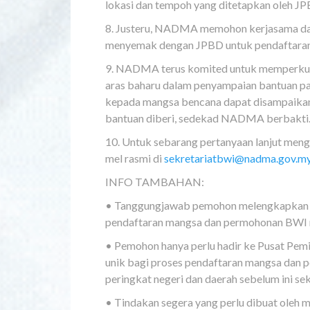
lokasi dan tempoh yang ditetapkan oleh JP
8. Justeru, NADMA memohon kerjasama dar
menyemak dengan JPBD untuk pendaftaran d
9. NADMA terus komited untuk memperkukuh
aras baharu dalam penyampaian bantuan 
kepada mangsa bencana dapat disampaikan 
bantuan diberi, sedekad NADMA berbakti
10. Untuk sebarang pertanyaan lanjut men
mel rasmi di
sekretariatbwi@nadma.gov.m
INFO TAMBAHAN:
• Tanggungjawab pemohon melengkapkan M
pendaftaran mangsa dan permohonan BWI 
• Pemohon hanya perlu hadir ke Pusat Pe
unik bagi proses pendaftaran mangsa dan p
peringkat negeri dan daerah sebelum ini se
• Tindakan segera yang perlu dibuat oleh