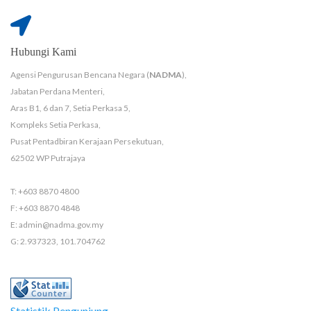
Hubungi Kami
Agensi Pengurusan Bencana Negara (
NADMA
),
Jabatan Perdana Menteri,
Aras B1, 6 dan 7, Setia Perkasa 5,
Kompleks Setia Perkasa,
Pusat Pentadbiran Kerajaan Persekutuan,
62502 WP Putrajaya
T: +603 8870 4800
F: +603 8870 4848
E: admin@nadma.gov.my
G: 2.937323, 101.704762
Statistik Pengunjung