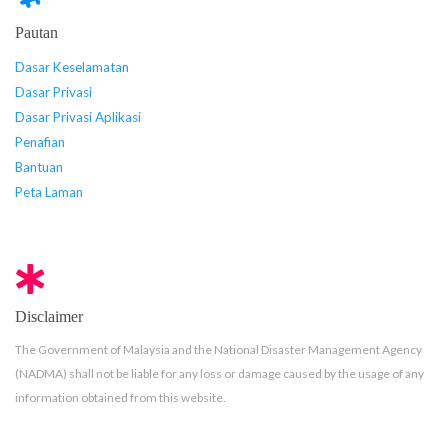
Pautan
Dasar Keselamatan
Dasar Privasi
Dasar Privasi Aplikasi
Penafian
Bantuan
Peta Laman
Disclaimer
The Government of Malaysia and the National Disaster Management Agency
(NADMA) shall not be liable for any loss or damage caused by the usage of any
information obtained from this website.