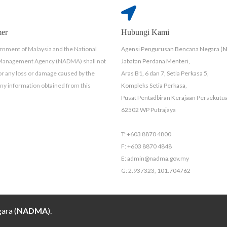
mer
Hubungi Kami
nment of Malaysia and the National
Agensi Pengurusan Bencana Negara (
 Management Agency (NADMA) shall not
Jabatan Perdana Menteri,
for any loss or damage caused by the
Aras B1, 6 dan 7, Setia Perkasa 5,
any information obtained from this
Kompleks Setia Perkasa,
Pusat Pentadbiran Kerajaan Persekutu
62502 WP Putrajaya
T: +603 8870 4800
F: +603 8870 4848
E: admin@nadma.gov.my
G: 2.937323, 101.704762
ara (
NADMA
).