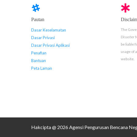
Pautan
Disclai
The Gover
Dasar Keselamatan
Disaster
Dasar Privasi
be liable 
Dasar Privasi Aplikasi
usage of 
Penafian
website.
Bantuan
Peta Laman
Hakcipta @ 2026 Agensi Pengurusan Bencana Neg