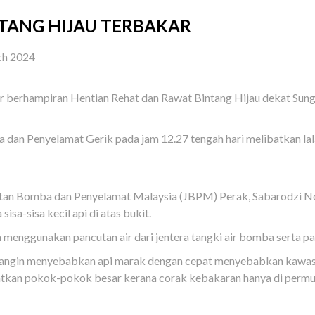
TANG HIJAU TERBAKAR
ch 2024
 berhampiran Hentian Rehat dan Rawat Bintang Hijau dekat Sungai
a dan Penyelamat Gerik pada jam 12.27 tengah hari melibatkan lalan
tan Bomba dan Penyelamat Malaysia (JBPM) Perak, Sabarodzi N
sa-sisa kecil api di atas bukit.
menggunakan pancutan air dari jentera tangki air bomba serta pa
rangin menyebabkan api marak dengan cepat menyebabkan kawasan
atkan pokok-pokok besar kerana corak kebakaran hanya di permuk