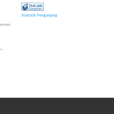
Statistik Pengunjung
NADMA
),
an,