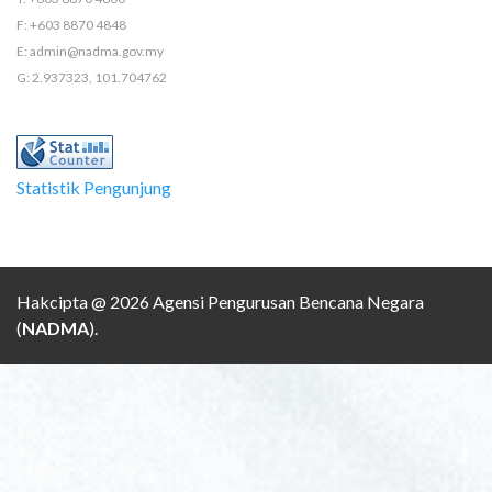
F: +603 8870 4848
E: admin@nadma.gov.my
G: 2.937323, 101.704762
Statistik Pengunjung
Hakcipta @ 2026 Agensi Pengurusan Bencana Negara
(
NADMA
).