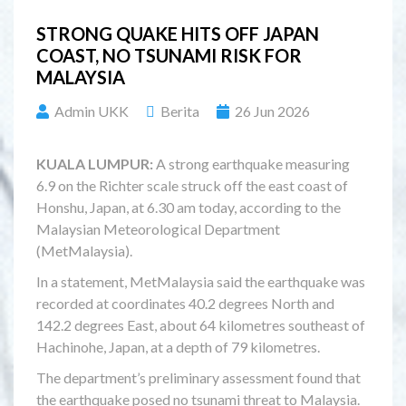
STRONG QUAKE HITS OFF JAPAN
COAST, NO TSUNAMI RISK FOR
MALAYSIA
Admin UKK
Berita
26 Jun 2026
KUALA LUMPUR:
A strong earthquake measuring
6.9 on the Richter scale struck off the east coast of
Honshu, Japan, at 6.30 am today, according to the
Malaysian Meteorological Department
(MetMalaysia).
In a statement, MetMalaysia said the earthquake was
recorded at coordinates 40.2 degrees North and
142.2 degrees East, about 64 kilometres southeast of
Hachinohe, Japan, at a depth of 79 kilometres.
The department’s preliminary assessment found that
the earthquake posed no tsunami threat to Malaysia.