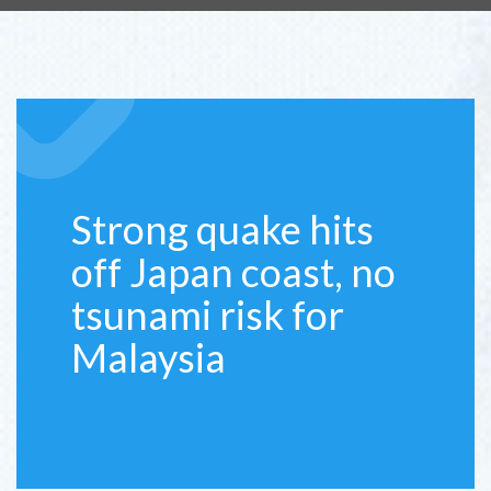
Strong quake hits
off Japan coast, no
tsunami risk for
Malaysia