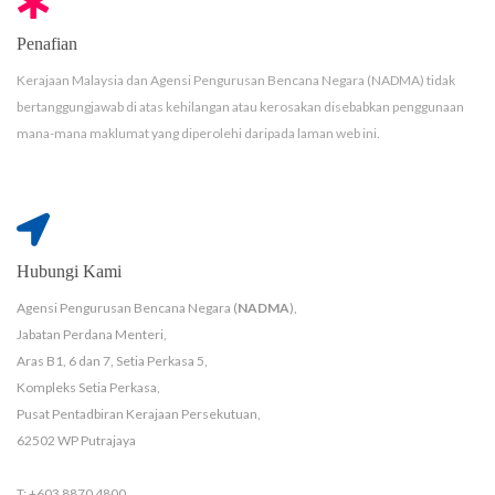
Penafian
Kerajaan Malaysia dan Agensi Pengurusan Bencana Negara (NADMA) tidak
bertanggungjawab di atas kehilangan atau kerosakan disebabkan penggunaan
mana-mana maklumat yang diperolehi daripada laman web ini.
Hubungi Kami
Agensi Pengurusan Bencana Negara (
NADMA
),
Jabatan Perdana Menteri,
Aras B1, 6 dan 7, Setia Perkasa 5,
Kompleks Setia Perkasa,
Pusat Pentadbiran Kerajaan Persekutuan,
62502 WP Putrajaya
T: +603 8870 4800