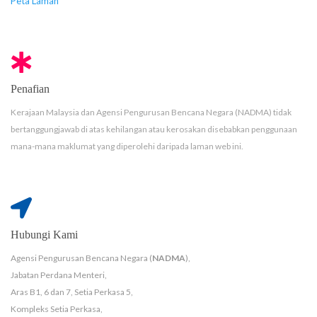
Peta Laman
Penafian
Kerajaan Malaysia dan Agensi Pengurusan Bencana Negara (NADMA) tidak
bertanggungjawab di atas kehilangan atau kerosakan disebabkan penggunaan
mana-mana maklumat yang diperolehi daripada laman web ini.
Hubungi Kami
Agensi Pengurusan Bencana Negara (
NADMA
),
Jabatan Perdana Menteri,
Aras B1, 6 dan 7, Setia Perkasa 5,
Kompleks Setia Perkasa,