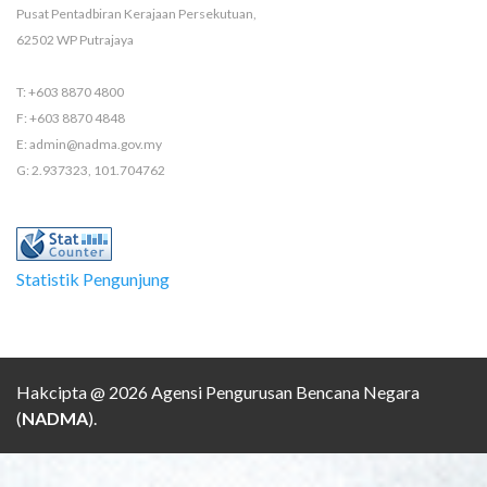
Pusat Pentadbiran Kerajaan Persekutuan,
62502 WP Putrajaya
T: +603 8870 4800
F: +603 8870 4848
E: admin@nadma.gov.my
G: 2.937323, 101.704762
Statistik Pengunjung
Hakcipta @ 2026 Agensi Pengurusan Bencana Negara
(
NADMA
).