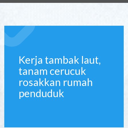
Kerja tambak laut,
tanam cerucuk
rosakkan rumah
penduduk