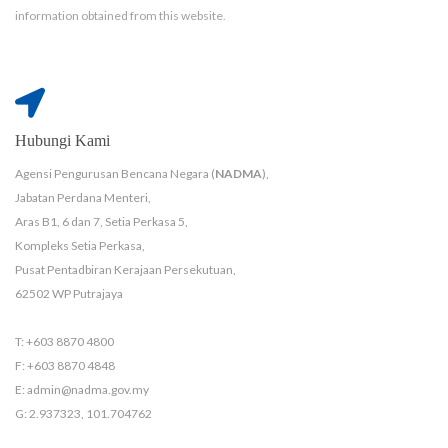
information obtained from this website.
Hubungi Kami
Agensi Pengurusan Bencana Negara (
NADMA
),
Jabatan Perdana Menteri,
Aras B1, 6 dan 7, Setia Perkasa 5,
Kompleks Setia Perkasa,
Pusat Pentadbiran Kerajaan Persekutuan,
62502 WP Putrajaya
T: +603 8870 4800
F: +603 8870 4848
E: admin@nadma.gov.my
G: 2.937323, 101.704762