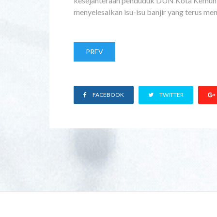
kesejahteraan penduduk DUN Kota Kemuning
menyelesaikan isu-isu banjir yang terus men
PREV
FACEBOOK
TWITTER