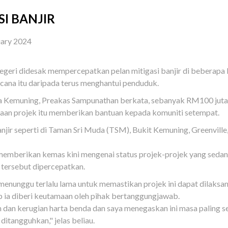
SI BANJIR
uary 2024
geri didesak mempercepatkan pelan mitigasi banjir di beberap
ana itu daripada terus menghantui penduduk.
Kemuning, Preakas Sampunathan berkata, sebanyak RM100 juta 
anaan projek itu memberikan bantuan kepada komuniti setempat.
anjir seperti di Taman Sri Muda (TSM), Bukit Kemuning, Greenvil
h memberikan kemas kini mengenai status projek-projek yang seda
tersebut dipercepatkan.
unggu terlalu lama untuk memastikan projek ini dapat dilaksana
ap ia diberi keutamaan oleh pihak bertanggungjawab.
n dan kerugian harta benda dan saya menegaskan ini masa paling
itangguhkan," jelas beliau.