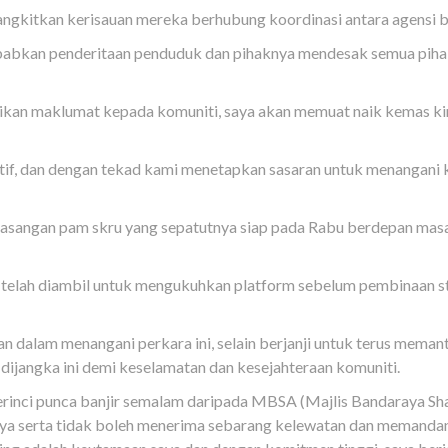
kitkan kerisauan mereka berhubung koordinasi antara agensi ber
ebabkan penderitaan penduduk dan pihaknya mendesak semua pihak
an maklumat kepada komuniti, saya akan memuat naik kemas kini
aktif, dan dengan tekad kami menetapkan sasaran untuk menangani
asangan pam skru yang sepatutnya siap pada Rabu berdepan masa
ra telah diambil untuk mengukuhkan platform sebelum pembinaan 
dalam menangani perkara ini, selain berjanji untuk terus memanta
dijangka ini demi keselamatan dan kesejahteraan komuniti.
erinci punca banjir semalam daripada MBSA (Majlis Bandaraya Sh
a serta tidak boleh menerima sebarang kelewatan dan memandang 