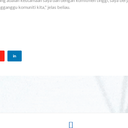
 adalah keutamaan saya dan dengan komitmen tinggi, saya berjan
gganggu komuniti kita," jelas beliau.