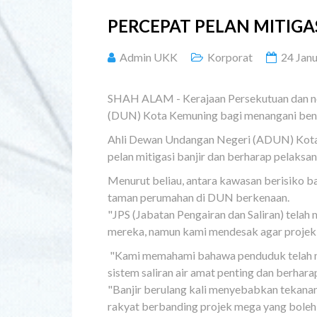
PERCEPAT PELAN MITIGA
Admin UKK
Korporat
24 Jan
SHAH ALAM - Kerajaan Persekutuan dan ne
(DUN) Kota Kemuning bagi menangani benc
Ahli Dewan Undangan Negeri (ADUN) Kota 
pelan mitigasi banjir dan berharap pelaks
Menurut beliau, antara kawasan berisiko b
taman perumahan di DUN berkenaan.
"JPS (Jabatan Pengairan dan Saliran) tela
mereka, namun kami mendesak agar projek 
"Kami memahami bahawa penduduk telah men
sistem saliran air amat penting dan berhar
"Banjir berulang kali menyebabkan tekana
rakyat berbanding projek mega yang boleh d