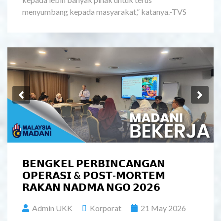
menyumbang kepada masyarakat,” katanya.-TVS
Previous
Ne
𝗕𝗘𝗡𝗚𝗞𝗘𝗟 𝗣𝗘𝗥𝗕𝗜𝗡𝗖𝗔𝗡𝗚𝗔𝗡
𝗢𝗣𝗘𝗥𝗔𝗦𝗜 & 𝗣𝗢𝗦𝗧-𝗠𝗢𝗥𝗧𝗘𝗠
𝗥𝗔𝗞𝗔𝗡 𝗡𝗔𝗗𝗠𝗔 𝗡𝗚𝗢 𝟮𝟬𝟮𝟲
Admin UKK
Korporat
21 May 2026