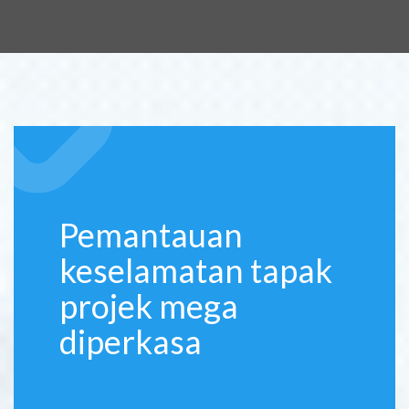
Pemantauan
keselamatan tapak
projek mega
diperkasa