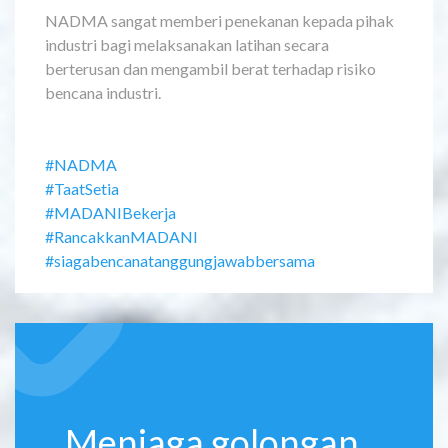
NADMA sangat memberi penekanan kepada pihak
industri bagi melaksanakan latihan secara
berterusan dan mengambil berat terhadap risiko
bencana industri.
#NADMA
#TaatSetia
#MADANIBekerja
#RancakkanMADANI
#siagabencanatanggungjawabbersama
Menjaga golongan