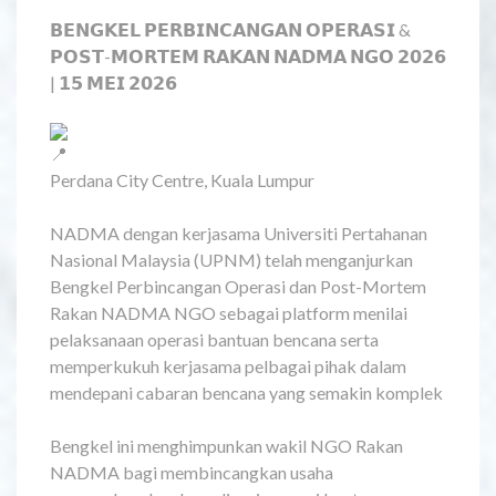
𝗕𝗘𝗡𝗚𝗞𝗘𝗟 𝗣𝗘𝗥𝗕𝗜𝗡𝗖𝗔𝗡𝗚𝗔𝗡 𝗢𝗣𝗘𝗥𝗔𝗦𝗜 &
𝗣𝗢𝗦𝗧-𝗠𝗢𝗥𝗧𝗘𝗠 𝗥𝗔𝗞𝗔𝗡 𝗡𝗔𝗗𝗠𝗔 𝗡𝗚𝗢 𝟮𝟬𝟮𝟲
| 𝟭𝟱 𝗠𝗘𝗜 𝟮𝟬𝟮𝟲
Perdana City Centre, Kuala Lumpur
NADMA dengan kerjasama Universiti Pertahanan
Nasional Malaysia (UPNM) telah menganjurkan
Bengkel Perbincangan Operasi dan Post-Mortem
Rakan NADMA NGO sebagai platform menilai
pelaksanaan operasi bantuan bencana serta
memperkukuh kerjasama pelbagai pihak dalam
mendepani cabaran bencana yang semakin komplek
Bengkel ini menghimpunkan wakil NGO Rakan
NADMA bagi membincangkan usaha