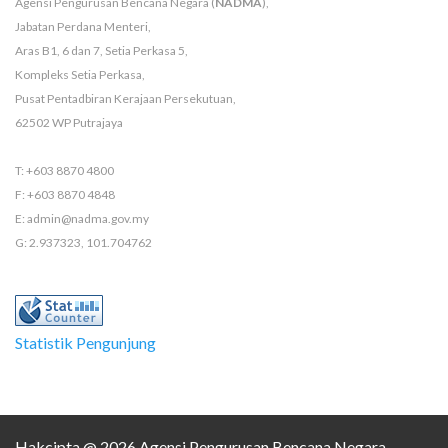
Agensi Pengurusan Bencana Negara (
NADMA
),
Jabatan Perdana Menteri,
Aras B1, 6 dan 7, Setia Perkasa 5,
Kompleks Setia Perkasa,
Pusat Pentadbiran Kerajaan Persekutuan,
62502 WP Putrajaya
T: +603 8870 4800
F: +603 8870 4848
E: admin@nadma.gov.my
G: 2.937323, 101.704762
Statistik Pengunjung
Hakcipta @ 2026 Agensi Pengurusan Bencana Negara